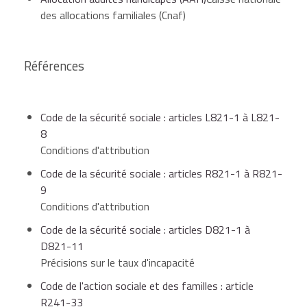
des allocations familiales (Cnaf)
1
14 552,28 €
24 253,80 €
Références
2
19 403,04 €
29 104,56 €
Code de la sécurité sociale : articles L821-1 à L821-
8
3
24 253,80 €
33 955,32 €
Conditions d'attribution
Code de la sécurité sociale : articles R821-1 à R821-
9
Conditions d'attribution
4
29 104,56 €
38 806,08 €
Code de la sécurité sociale : articles D821-1 à
D821-11
Précisions sur le taux d'incapacité
Les ressources prises en compte sont l'ensemble des
revenus nets catégoriels
N-2 (soit l'année 2014 pour
Code de l'action sociale et des familles : article
les demandes effectuées en 2016).
R241-33