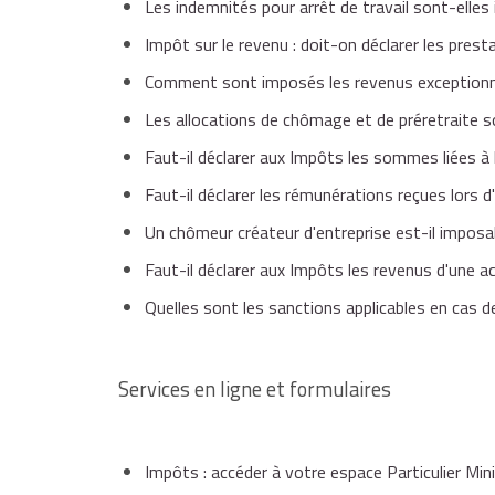
Les indemnités pour arrêt de travail sont-elles
Pour effectuer votre
Impôt sur le revenu : doit-on déclarer les presta
déclaration de revenus
, vou
Comment sont imposés les revenus exceptionne
Les allocations de chômage et de préretraite s
Notice explicative
Faut-il déclarer aux Impôts les sommes liées à l
Faut-il déclarer les rémunérations reçues lors 
Brochure pratique de l'impôt sur le revenu
Un chômeur créateur d'entreprise est-il imposa
Faut-il déclarer aux Impôts les revenus d'une ac
Quelles sont les sanctions applicables en cas de
Dépliants d'information
Services en ligne et formulaires
Si un montant pré-rempli est inexact, vous devez l
Impôts : accéder à votre espace Particulier Min