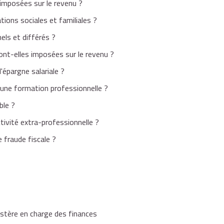
 imposées sur le revenu ?
tions sociales et familiales ?
s pouvez consulter les documents suivants :
ls et différés ?
ont-elles imposées sur le revenu ?
'épargne salariale ?
d'une formation professionnelle ?
ble ?
tivité extra-professionnelle ?
 fraude fiscale ?
e corriger.
istère en charge des finances