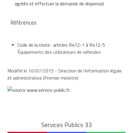
agréés et effectuer la demande de dispense)
agglomération,
Références
conducteur ou passager d'un véhicule effectuant
des livraisons de porte à porte en agglomération.
Code de la route : articles R412-1 à R412-5
Équipements des utilisateurs de véhicules
Vous n'avez pas de démarche à faire pour être
dispensé dans ces cas.
Modifié le 10/07/2015 - Direction de l'information légale
et administrative (Premier ministre)
Services Publics 33