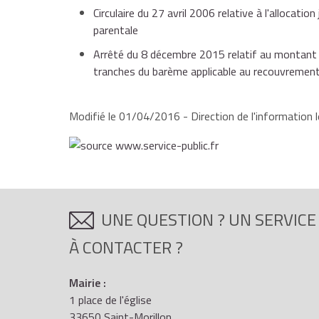
récidive de la pathologie de l'enfant au titre de la
Par enfant supplémentaire
6 284 €
demande auprès de la Caf ou de la MSA tous les 6
Circulaire du 27 avril 2006 relative à l'allocati
cas de rechute, ce droit pourra être réactivé. L
parentale
À savoir
maximum d'allocations journalières qui pourront 
l'allocation aux adultes handicapés (AAH).
Arrêté du 8 décembre 2015 relatif au montant d
date initiale d'ouverture du droit.
Le montant du complément mensuel s'élève à
11
en cas de nouvelle pathologie (et non de rechute)
tranches du barème applicable au recouvrement 
Modifié le 01/04/2016 - Direction de l'information l
UNE QUESTION ? UN SERVICE
À CONTACTER ?
Mairie :
1 place de l'église
33650 Saint-Morillon