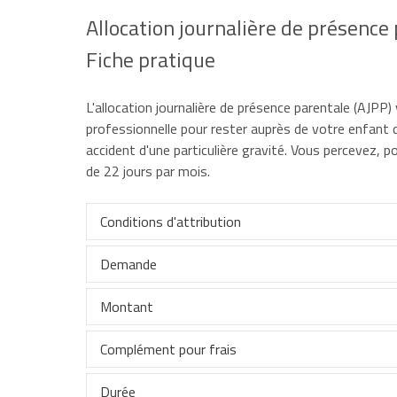
Allocation journalière de présence 
Fiche pratique
L'allocation journalière de présence parentale (AJPP
professionnelle pour rester auprès de votre enfant du
accident d'une particulière gravité. Vous percevez, po
de 22 jours par mois.
Conditions d'attribution
Demande
Vous devez justifier d'un
congé de présence paren
Montant
Vous pouvez obtenir l'AJPP :
Cas général (Caf)
Régime agricole (MSA)
Complément pour frais
Vous vivez en couple
Le montant quotidien s'élève à 43,01 €.
si vous êtes salarié du secteur privé ou agent 
Durée
Vous vivez seul(e)