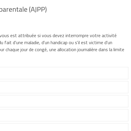
parentale (AJPP)
) vous est attribuée si vous devez interrompre votre activité
 fait d'une maladie, d'un handicap ou s'il est victime d'un
ur chaque jour de congé, une allocation journalière dans la limite
tale
auprès de votre employeur.
du secteur public,