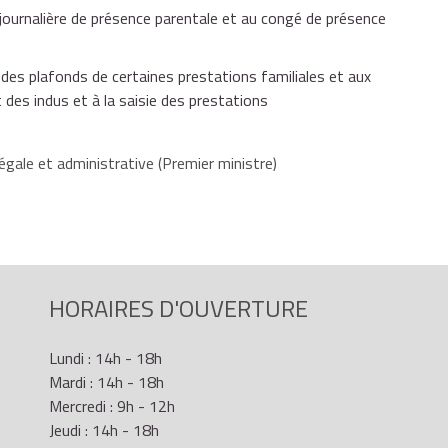
quelle un premier droit à l'AJPP avait été ouvert.
6 284 €
6 284 €
 mois. Le droit à l'AJPP s'arrête à la fin du traitement. En
on journalière de présence parentale et au congé de présence
e décompte de la durée de la période de droit et du nombre
être versées au cours de celle-ci s'effectue à partir de la
es plafonds de certaines prestations familiales et aux
0,01 €
.
, un nouveau droit peut être ouvert avant le terme des 3 ans.
des indus et à la saisie des prestations
égale et administrative (Premier ministre)
HORAIRES D'OUVERTURE
Lundi : 14h - 18h
Mardi : 14h - 18h
Mercredi : 9h - 12h
Jeudi : 14h - 18h