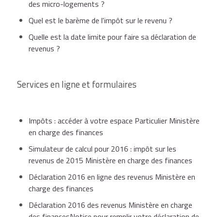
des micro-logements ?
Dépliant d'informations
sur les revenus
particulier). Pour en savoir plus, consultez la
fonciers, etc.).
fonciers
Quel est le barème de l'impôt sur le revenu ?
brochure pratique de l'impôt sur le revenu .
Quelle est la date limite pour faire sa déclaration de
revenus ?
Notice explicative de la déclaration de
revenus
Services en ligne et formulaires
Notice explicative de la déclaration des
Impôts : accéder à votre espace Particulier Ministère
revenus fonciers (formulaire n°2044
cerfa
en charge des finances
n°10334*20
)
Simulateur de calcul pour 2016 : impôt sur les
revenus de 2015 Ministère en charge des finances
Déclaration 2016 en ligne des revenus Ministère en
charge des finances
Déclaration 2016 des revenus Ministère en charge
des financesNotice pour remplir votre déclaration de