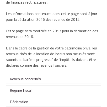
de finances rectificatives).
Les informations contenues dans cette page sont à jour
pour la déclaration 2016 des revenus de 2015.
Cette page sera modifiée en 2017 pour la déclaration des
revenus de 2016.
Dans le cadre de la gestion de votre patrimoine privé, les
revenus tirés de la location de locaux non meublés sont
soumis au barème progressif de l'impôt. Ils doivent être
déclarés comme des revenus fonciers.
Revenus concernés
Régime fiscal
Vous devez déclarer les revenus tirés de la location
des locaux non meublés qui font partie de votre
Déclaration
patrimoine privé.