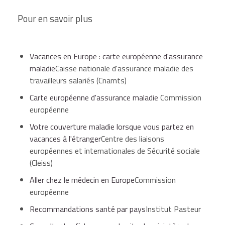
d'assurance maladie, accompagnés du
Pour en savoir plus
formulaire
cerfa n°12267*03
"soins reçus à
l'étranger". Il a le choix entre se faire
rembourser sur la base des tarifs de la
Vacances en Europe : carte européenne d'assurance
sécurité sociale française ou des tarifs du
maladie
Caisse nationale d'assurance maladie des
pays du séjour.
travailleurs salariés (Cnamts)
Carte européenne d'assurance maladie
Commission
européenne
Attention
Votre couverture maladie lorsque vous partez en
les systèmes de santé varient beaucoup d'un
vacances à l'étranger
Centre des liaisons
pays européen à l'autre. Certains services
européennes et internationales de Sécurité sociale
peuvent être gratuits en France, mais payants
(Cleiss)
dans d'autres pays. Avant de consulter un
Aller chez le médecin en Europe
Commission
médecin, vérifiez que celui-ci est affilié au
européenne
système de santé légal
.
Recommandations santé par pays
Institut Pasteur