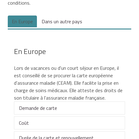
conditions.
En Europe
Dans un autre pays
En Europe
Lors de vacances ou d'un court séjour en Europe, il
est conseillé de se procurer la carte européenne
d'assurance maladie (CEAM). Elle facilite la prise en
charge de soins médicaux. Elle atteste des droits de
son titulaire à l'assurance maladie française.
Demande de carte
Coût
La demande doit être effectuée auprès de
son
organisme d'assurance maladie
.
Durée de la carte et renouvellement