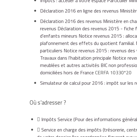
Impôts : accéder à votre espace Particulier Min
d'invalidité. Il peut s'agir de votre enfant ou de 
Déclaration 2016 en ligne des revenus Ministèr
Déclaration 2016 des revenus Ministère en char
revenus Déclaration des revenus 2015 - fiche f
d'enfants mineurs Notice revenus 2015 : alloca
plafonnement des effets du quotient familial.
particuliers Notice revenus 2015 : revenus des
Travaux dans l'habitation principale Notice rev
meublées et autres activités BIC non professi
domiciliées hors de France
CERFA 10330*20
Simulateur de calcul pour 2016 : impôt sur les
Où s'adresser ?
Impôts Service
(Pour des informations général
Service en charge des impôts (trésorerie, centr