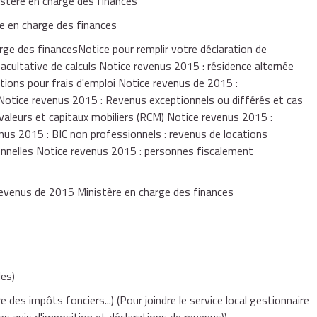
istère en charge des finances
toute autre personne, dans certaines conditions.
e en charge des finances
ge des financesNotice pour remplir votre déclaration de
acultative de calculs Notice revenus 2015 : résidence alternée
tions pour frais d'emploi Notice revenus de 2015 :
 Notice revenus 2015 : Revenus exceptionnels ou différés et cas
 valeurs et capitaux mobiliers (RCM) Notice revenus 2015 :
enus 2015 : BIC non professionnels : revenus de locations
onnelles Notice revenus 2015 : personnes fiscalement
 revenus de 2015 Ministère en charge des finances
es)
e des impôts fonciers...)
(Pour joindre le service local gestionnaire