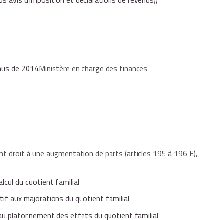
os avis d'imposition et déclarations de revenus))
enus de 2014
Ministère en charge des finances
rant droit à une augmentation de parts (articles 195 à 196 B),
cul du quotient familial
f aux majorations du quotient familial
u plafonnement des effets du quotient familial