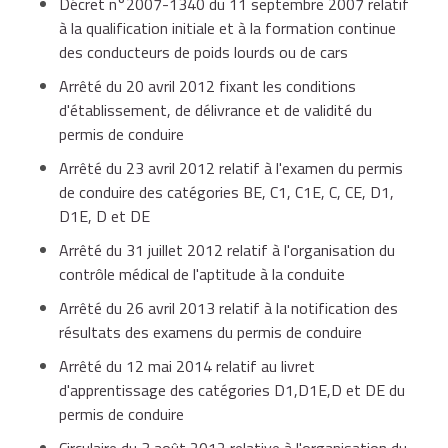
Décret n°2007-1340 du 11 septembre 2007 relatif
à la qualification initiale et à la formation continue
des conducteurs de poids lourds ou de cars
maîtrise les commandes et la manipulation de son
Arrêté du 20 avril 2012 fixant les conditions
véhicule,
d'établissement, de délivrance et de validité du
permis de conduire
Arrêté du 23 avril 2012 relatif à l'examen du permis
est suffisamment autonome dans la réalisation
de conduire des catégories BE, C1, C1E, C, CE, D1,
de son trajet.
D1E, D et DE
Arrêté du 31 juillet 2012 relatif à l'organisation du
contrôle médical de l'aptitude à la conduite
Pour être reçu à l'épreuve CIR, vous devez obtenir un
minimum de 17 points et ne pas commettre d'erreur
Arrêté du 26 avril 2013 relatif à la notification des
éliminatoire.
résultats des examens du permis de conduire
Arrêté du 12 mai 2014 relatif au livret
d'apprentissage des catégories D1,D1E,D et DE du
permis de conduire
Circulaire du 3 août 2012 relative à l'organisation du