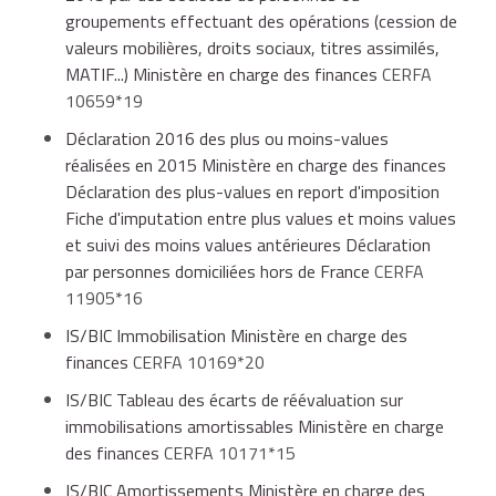
au 19
septembre
décembre
15 mars N
15 jui
groupements effectuant des opérations (cession de
août N
N-1
N-1
valeurs mobilières, droits sociaux, titres assimilés,
MATIF...) Ministère en charge des finances
CERFA
10659*19
Du 20
Déclaration 2016 des plus ou moins-values
août au
15
15
réalisées en 2015 Ministère en charge des finances
19
décembre
15 mars N
15 juin N
septe
Déclaration des plus-values en report d'imposition
novembre
N-1
N
Fiche d'imputation entre plus values et moins values
N
et suivi des moins values antérieures Déclaration
par personnes domiciliées hors de France
CERFA
11905*16
Du 20
IS/BIC Immobilisation Ministère en charge des
novembre
15
15
finances
CERFA 10169*20
N au 19
15 mars N
15 juin N
septembre
décem
IS/BIC Tableau des écarts de réévaluation sur
février
N
N
immobilisations amortissables Ministère en charge
N+1
des finances
CERFA 10171*15
IS/BIC Amortissements Ministère en charge des