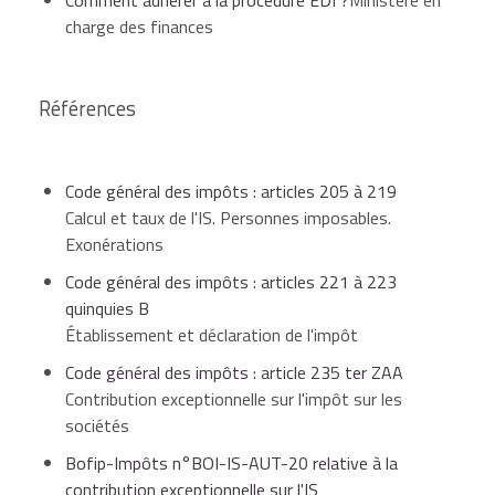
e
acquitté spontanément lors du versement du 4
charge des finances
acompte d'impôt sur les sociétés. Le solde de la CE
e
doit être liquidé spontanément avant le 15 du 4
mois
qui suit la clôture de l'exercice lors du versement du
Références
solde d'IS, ou, si aucun exercice n'est clos en cours
d'année, le 15 mai de l'année suivante.
Code général des impôts : articles 205 à 219
Elle doit être payée spontanément, dans son
Calcul et taux de l'IS. Personnes imposables.
er
intégralité, lors du 1
versement d'acompte d'IS qui
Exonérations
suit le mois de la mise en paiement de la distribution à
Code général des impôts : articles 221 à 223
l'aide du
relevé d'acompte n°2571
et au plus tard à
quinquies B
l'échéance d'acompte.
Établissement et déclaration de l'impôt
Code général des impôts : article 235 ter ZAA
Contribution exceptionnelle sur l'impôt sur les
sociétés
Bofip-Impôts n°BOI-IS-AUT-20 relative à la
contribution exceptionnelle sur l'IS