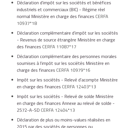
Déclaration d'impôt sur les sociétés et bénéfices
plus tard dans les 3 mois suivant la clôture (par
industriels et commerciaux (BIC) - Régime réel
exemple, pour un exercice clos le 30 juin, dépôt
Dates de paiement des acomptes de l'IS
normal Ministère en charge des finances
CERFA
avant le 30 septembre ; pour un exercice clos au
10937*18
31 janvier, dépôt au plus tard le 30 avril),
Date de
Déclaration complémentaire d'impôt sur les sociétés
clôture
- Revenus de source étrangère Ministère en charge
er
e
e
e
1
2
3
4
de
des finances
CERFA 11087*17
acompte
acompte
acompte
acom
en cas de
cessation d'activité
dans les 60 jours.
l'exercice
Déclaration complémentaire des personnes morales
concerné
soumises à l'impôt sur les sociétés Ministère en
charge des finances
CERFA 10979*16
Impôt sur les sociétés - Relevé d'acompte Ministère
Du 20
15
15
15 juin N-
en charge des finances
CERFA 12403*13
février au
septembre
décembre
15 ma
1
Impôt sur les sociétés - Relevé de solde Ministère
19 mai N
N-1
N-1
en charge des finances Annexe au relevé de solde -
2572-A-SD
CERFA 12404*13
Déclaration de plus ou moins-values réalisées en
Du 20 mai
15
15
2015 par des sociétés de personnes ou