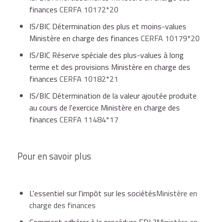
Date de paiement du solde de l'IS
finances
CERFA 10172*20
IS/BIC Détermination des plus et moins-values
Date de clôture de
Solde
Ministère en charge des finances
CERFA 10179*20
l'exercice concerné
IS/BIC Réserve spéciale des plus-values à long
terme et des provisions Ministère en charge des
finances
CERFA 10182*21
31 décembre N-1
15 mai N
IS/BIC Détermination de la valeur ajoutée produite
au cours de l'exercice Ministère en charge des
finances
CERFA 11484*17
e
le 15 du 4
mois
En cours d'année N
suivant la clôture
Pour en savoir plus
Le versement des acomptes et du solde s'effectue
L'essentiel sur l'impôt sur les sociétés
Ministère en
aux mêmes échéances que l'IS.
charge des finances
L'acompte de la CE est calculé par l'entreprise et
Comment adhérer à la procédure EDI ?
Ministère en