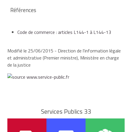
l'entreprise (ou de son bénéfice), en tant que charge
si le contrat est assorti d'une promesse de vente au
Références
de son commerce.
gérant et la redevance est déduite du prix de vente,
cela peut être considérée comme une cession
déguisée de la part des services des impôts.
Code de commerce : articles L144-1 à L144-13
Modifié le 25/06/2015 - Direction de l'information légale
et administrative (Premier ministre), Ministère en charge
de la justice
Services Publics 33