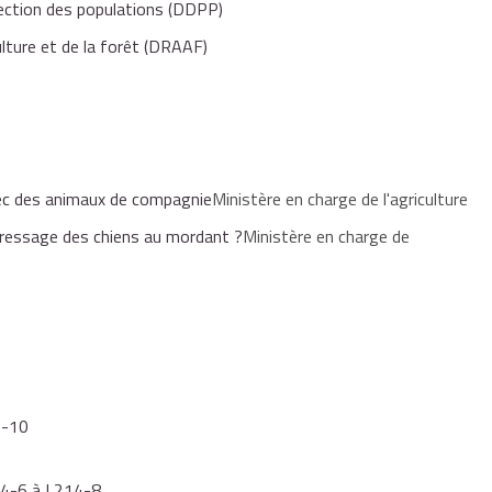
tection des populations (DDPP)
ilisation,
culture et de la forêt (DRAAF)
e le vendeur peut garantir l'apparence morphologique de cette
avec des animaux de compagnie
Ministère en charge de l'agriculture
la déclaration de naissance inscrite au livre généalogique,
dressage des chiens au mordant ?
Ministère en charge de
rnière évaluation comportementale, si elle a été réalisée.
2-10
214-6 à L214-8