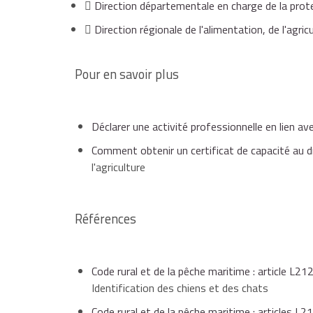
Direction départementale en charge de la pro
Pour un animal non qualifié de race, la mention
le cas échéant, un certificat vétérinaire de stér
Direction régionale de l'alimentation, de l'agri
d'apparence
suivie du nom d'une race peut être utilisée lorsqu
race à l'âge adulte.
Pour en savoir plus
les vaccinations réalisées,
Déclarer une activité professionnelle en lien 
pour les chiens et chats de race, une copie de 
Comment obtenir un certificat de capacité au 
l'agriculture
pour les chiens, la date et le résultat de la de
Références
Code rural et de la pêche maritime : article L21
Identification des chiens et des chats
Code rural et de la pêche maritime : articles L