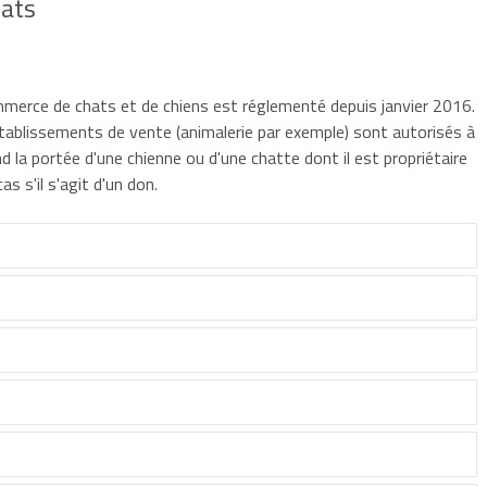
hats
ommerce de chats et de chiens est réglementé depuis janvier 2016.
établissements de vente (animalerie par exemple) sont autorisés à
nd la portée d'une chienne ou d'une chatte dont il est propriétaire
s s'il s'agit d'un don.
toirement être immatriculé.
hiens ou de chats par an
doit également déclarer cette
 de la protection des populations (DDPP) au moins
30 jours
on sur les besoins et l'entretien des animaux, dans un
riculture, est obligatoire pour au moins une personne en contact
mal (don gratuit),
yer fiscal n'est soumis qu'à l'obligation de s'immatriculer à la
tatouage, soit par une puce électronique sous-cutanée :