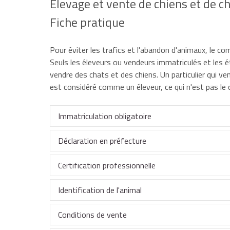
Élevage et vente de chiens et de c
Fiche pratique
Pour éviter les trafics et l'abandon d'animaux, le c
Seuls les éleveurs ou vendeurs immatriculés et les 
vendre des chats et des chiens. Un particulier qui ve
est considéré comme un éleveur, ce qui n'est pas le ca
Immatriculation obligatoire
Déclaration en préfecture
Tout vendeur de chiots ou de chatons doit obliga
Certification professionnelle
Sont dispensés de l'obligation d'immatriculation :
Toute personne qui
vend plus d'une portée de c
activité à la direction départementale en charge
Identification de l'animal
avant le début de l'activité.
Pour exercer l'élevage canin ou félin, une formati
organisme habilité par le ministère chargé de l'ag
les particuliers qui cèdent gratuitement un ani
Conditions de vente
L'éleveur qui ne vend qu'une portée par an et par fo
direct avec les animaux.
Doivent obligatoirement être identifiés soit par 