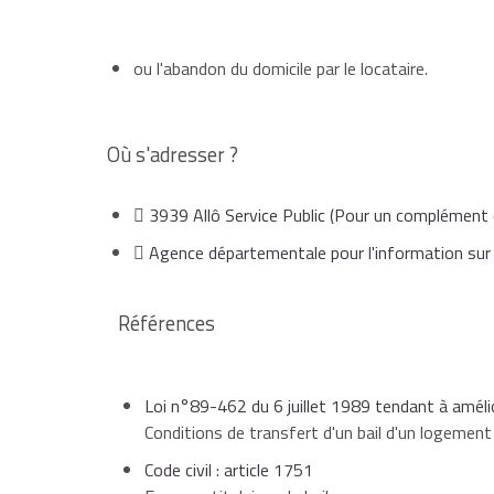
au partenaire pacsé,
ou l'abandon du domicile par le locataire.
au concubin vivant avec le locataire depuis
domicile,
Où s'adresser ?
3939 Allô Service Public
(Pour un complément d
aux
ascendants
vivant avec le locataire de
domicile,
Agence départementale pour l'information sur 
Références
aux personnes à charge (par exemple, perso
ans) vivant avec le locataire depuis au moin
Loi n°89-462 du 6 juillet 1989 tendant à amélior
Conditions de transfert d'un bail d'un logement
aux
descendants
vivant avec le locataire d
Code civil : article 1751
domicile et respectant les conditions de r