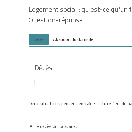
Logement social : qu'est-ce qu'un t
Question-réponse
Décès
Abandon du domicile
Décès
Le bail est transféré :
Deux situations peuvent entraîner le transfert du bai
à l'époux(se),
le décès du locataire,