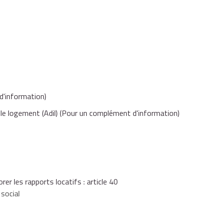
 au moins 1 an à la date du décès ou de l'abandon du
'information)
puis au moins 1 an à la date du décès ou de l'abandon du
le logement (Adil)
(Pour un complément d'information)
nnes en situation de handicap ou personnes de plus de 65
s 1 an à la date du décès ou de l'abandon du domicile,
er les rapports locatifs : article 40
 social
epuis au moins 1 an à la date du décès ou de l'abandon du
essources exigées pour
l'attribution d'un logement social
,