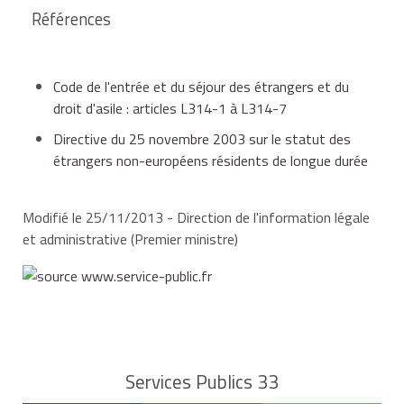
Références
ou bénéficiaire d'une formation professionnelle.
Code de l'entrée et du séjour des étrangers et du
Vous devrez demander
droit d'asile : articles L314-1 à L314-7
un nouveau permis de séjour
temporaire dans votre pays d'accueil.
Directive du 25 novembre 2003 sur le statut des
étrangers non-européens résidents de longue durée
Votre famille peut également, sous conditions, vous
accompagner ou vous rejoindre dans votre nouveau
pays européen de séjour.
Modifié le 25/11/2013 - Direction de l'information légale
et administrative (Premier ministre)
Services Publics 33