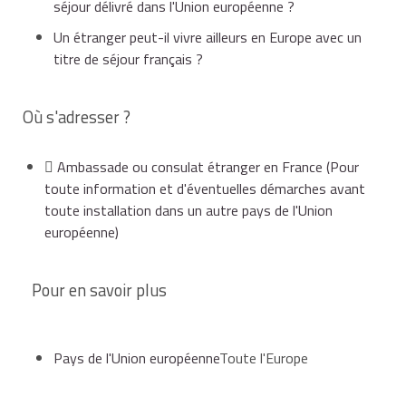
séjour délivré dans l'Union européenne ?
Elles vous permettent aussi d’exercer en tant
soit demandé.
qu'industriel, commerçant ou artisan.
Un étranger peut-il vivre ailleurs en Europe avec un
Vous pouvez vous y installer, sous certaines
titre de séjour français ?
Attention
conditions, comme :
Où s'adresser ?
si vous arrivez en France avec un
permis de séjour
résident de longue durée - UE délivré par un autre
travailleur salarié,
pays européen,
vous n'êtes pas autorisé à travailler
Ambassade ou consulat étranger en France
(Pour
avec ce titre.
toute information et d'éventuelles démarches avant
toute installation dans un autre pays de l'Union
travailleur indépendant,
européenne)
Pour en savoir plus
étudiant,
Pays de l'Union européenne
Toute l'Europe
non-actif,