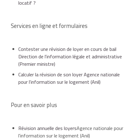
locatif ?
connu lors de la signature du contrat de location,
Services en ligne et formulaires
par avenant intégré au contrat en cours de bail.
et l'indice de référence des loyers du même
trimestre de l'année précédente (P).
Contester une révision de loyer en cours de bail
La majoration de loyer est applicable après
Direction de l'information légale et administrative
l'achèvement des travaux.
Le calcul consiste ensuite à effectuer l'opération
(Premier ministre)
suivante : (L x N) / P = nouveau loyer
Calculer la révision de son loyer Agence nationale
pour l'information sur le logement (Anil)
En cas d'erreur, le locataire peut contester
l'augmentation fixée par son bailleur.
Pour en savoir plus
Révision annuelle des loyers
Agence nationale pour
l'information sur le logement (Anil)