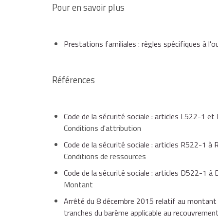
Pour en savoir plus
si vous habitez dans un département d'outre-mer 
complément familial sont différents. Des rensei
Prestations familiales : règles spécifiques à l'
Références
Code de la sécurité sociale : articles L522-1 e
Conditions d'attribution
Code de la sécurité sociale : articles R522-1 à
Conditions de ressources
Code de la sécurité sociale : articles D522-1 à
Montant
Arrêté du 8 décembre 2015 relatif au montant d
tranches du barème applicable au recouvrement 