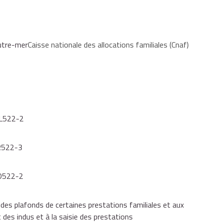
(Dom), les conditions d'attribution et le montant du
gnements sont disponibles sur
le site de Caf
.
outre-mer
Caisse nationale des allocations familiales (Cnaf)
t L522-2
 R522-3
 D522-2
es plafonds de certaines prestations familiales et aux
des indus et à la saisie des prestations