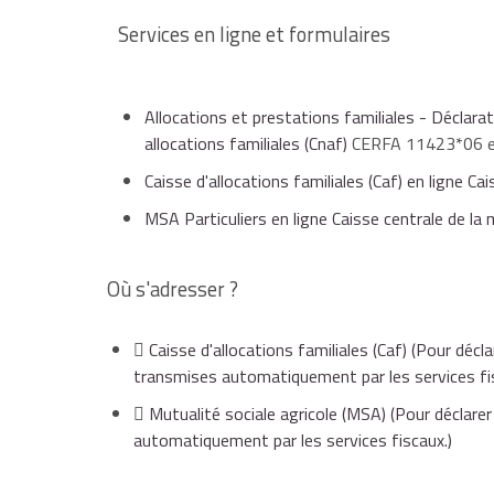
Services en ligne et formulaires
Plaf
3 enfants
37 705 €
Enfants à charge
Couple avec 
Allocations et prestations familiales - Déclara
allocations familiales (Cnaf)
CERFA 11423*06 
4 enfants
43 989 €
Caisse d'allocations familiales (Caf) en ligne Ca
3 enfants
18 856 €
MSA Particuliers en ligne Caisse centrale de la 
Par enfant supplémentaire
6 284 €
Où s'adresser ?
4 enfants
21 999 €
Caisse d'allocations familiales (Caf)
(Pour décla
On considère qu'il y a 2 revenus si chacun des r
transmises automatiquement par les services fi
Par enfant supplémentaire
3 143 €
Si les ressources dépassent faiblement le plafond 
Mutualité sociale agricole (MSA)
(Pour déclarer
automatiquement par les services fiscaux.)
À noter