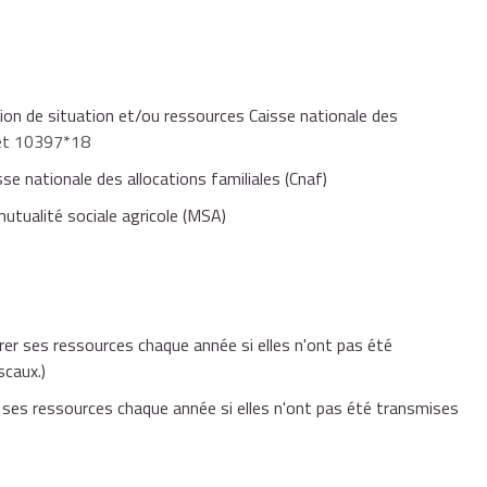
onds de ressources
46 125 €
46 125 €
1 revenu
Couple avec 2 revenus
Parent isolé
tion de situation et/ou ressources Caisse nationale des
et 10397*18
52 409 €
52 409 €
isse nationale des allocations familiales (Cnaf)
23 066 €
23 066 €
mutualité sociale agricole (MSA)
6 284 €
6 284 €
26 209 €
26 209 €
rer ses ressources chaque année si elles n'ont pas été
evenus annuels nets est au moins égal en 2014 à
5 107 €
.
scaux.)
3 143 €
3 143 €
de ressources, une allocation différentielle vous est versée.
 ses ressources chaque année si elles n'ont pas été transmises