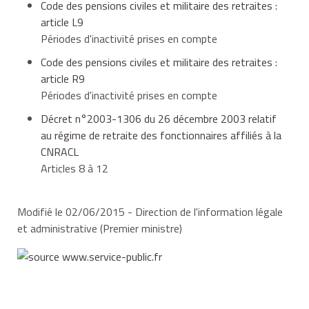
travail à
Code des pensions civiles et militaire des retraites :
d'assurance retraite pouvant
temps
article L9
être pris en compte
les services accomplis par les magistrats de l'ordre
partiel
Périodes d'inactivité prises en compte
judiciaire,
Code des pensions civiles et militaire des retraites :
article R9
Périodes d'inactivité prises en compte
50 %
6 trimestres
les services accomplis en tant qu'ouvrier de l'État
Décret n°2003-1306 du 26 décembre 2003 relatif
dans les établissements industriels de l'État,
au régime de retraite des fonctionnaires affiliés à la
CNRACL
4,8 trimestres (1 an, 2 mois, 12
60 %
Articles 8 à 12
jours)
les services accomplis en tant qu'agent non
titulaire ayant fait l'objet d'une
validation des
Modifié le 02/06/2015 - Direction de l'information légale
services
,
et administrative (Premier ministre)
70 %
3,6 trimestres (10 mois, 24 jours)
les services accomplis dans les cadres locaux
permanents des administrations des collectivités
80 %
2,4 trimestres (7 mois, 6 jours)
territoriales d'outre-mer et de leurs