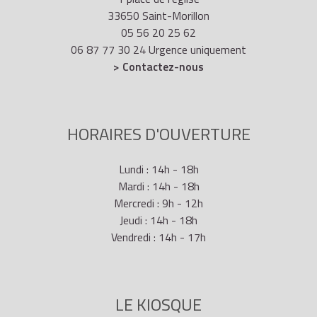
33650 Saint-Morillon
jusqu'à
05 56 20 25 62
leurs 8 ans :
06 87 77 30 24 Urgence uniquement
32
> Contactez-nous
trimestres
maximum
HORAIRES D'OUVERTURE
En cas de naissances ou adoptions successives (ou
d'adoption simultanée de plusieurs enfants d'âge
Lundi : 14h - 18h
différents), les trimestres s'additionnent. Cependant,
Mardi : 14h - 18h
si deux périodes d'interruption ou de réduction
Mercredi : 9h - 12h
d'activité se chevauchent, les droits ne sont pris en
Jeudi : 14h - 18h
compte qu'une seule fois. Ainsi, pendant la période de
Vendredi : 14h - 17h
chevauchement, les droits ne se cumulent pas.
LE KIOSQUE