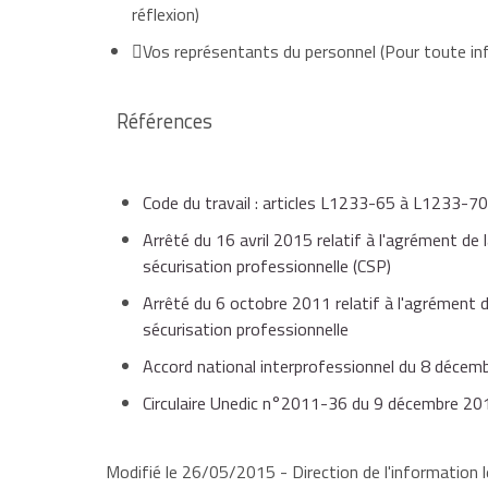
son choix.
réflexion)
La durée d'indemnisation est réduite du nombre de 
L'accompagnement est renforcé par les dispositif
Vos représentants du personnel
(Pour toute inf
L'absence de réponse dans le délai prévu est assimi
er
À partir du 1
octobre 2015, en cas de perte invol
sera révisé afin de ne pas être inférieur au montan
Références
accompagnement précoce,
Le CSP prend fin avant son terme si son bénéficiai
Code du travail : articles L1233-65 à L1233-70
e
point d'étape organisé avec Pôle emploi au 4
refuse une action de reclassement et de forma
Arrêté du 16 avril 2015 relatif à l'agrément de
bénéficiaire aux mesures d'accompagnement,
sécurisation professionnelle (CSP)
Arrêté du 6 octobre 2011 relatif à l'agrément d
refuse à 2 reprises une offre raisonnable d'emp
sécurisation professionnelle
accès aux formations éligibles au
compte pers
Accord national interprofessionnel du 8 décemb
cohérence avec le projet.
Circulaire Unedic n°2011-36 du 9 décembre 20
fait des déclarations inexactes ou présente d
Modifié le 26/05/2015 - Direction de l'information l
Pendant le CSP, le bénéficiaire peut réaliser des 