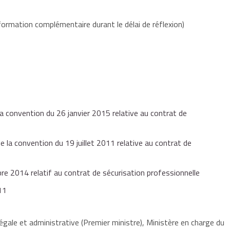
jours durant lesquels le bénéficiaire du CSP a perçu l'ASP.
s suivants :
ormation complémentaire durant le délai de réflexion)
lée à un refus du CSP par le salarié.
ontaire d'emploi conservée durant le CSP, le montant de l'ASP
t de l'ARE.
re :
mois de CSP afin de vérifier l'adéquation du projet du
tion (ou ne s'y présente pas),
 la convention du 26 janvier 2015 relative au contrat de
e la convention du 19 juillet 2011 relative au contrat de
loi,
onnel de formation (CPF)
pour autant qu'elles s'inscrivent en
re 2014 relatif au contrat de sécurisation professionnelle
11
e fausses attestations afin de bénéficier indûment du CSP.
égale et administrative (Premier ministre), Ministère en charge du
périodes d'activités professionnelles rémunérées en entreprise,