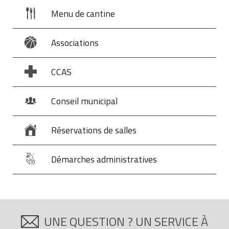
Menu de cantine
2
125,92 €
Associations
3 ou plus
155,83 €
CCAS
Conseil municipal
Exemple : pour 1 parent isolé avec 2 enfants à
charge sans revenu d'activité mais bénéficiaire
d'une aide au logement et des allocations
Réservations de salles
familiales, le montant du RSA est égal à
836,7
€
(
1 122 €
-
155,83 €
-
129,47 €
).
Démarches administratives
UNE QUESTION ? UN SERVICE À