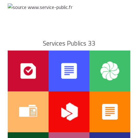
Certaines ressources (ARE, indemnités
journalières, allocations logement, prestations
les actions que l’organisme de
familiales, revenus de placement, etc.)
sont
placement s’engage à mettre en œuvre.
prises en compte
, et d'autres non.
Services Publics 33
Le calcul du montant du RSA tient compte
également :
des aides au logement que vous percevez :
allocation de logement familial (ALF),
allocation de logement sociale (ALS) ou aide
personnalisée au logement (APL),
ou de l'avantage en nature dont vous
bénéficiez si vous occupez un logement