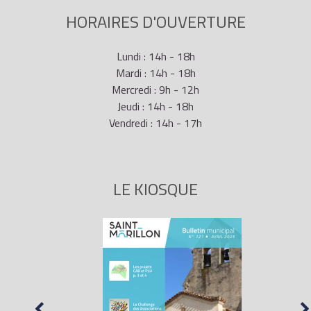
en mission ou carte bleue européenne
ou compétences et talents
HORAIRES D'OUVERTURE
Lundi : 14h - 18h
Mardi : 14h - 18h
Vie privée et familiale - époux de
260 €
Mercredi : 9h - 12h
Français
Jeudi : 14h - 18h
Vendredi : 14h - 17h
Vie privée et familiale - époux de
260 €
scientifique
LE KIOSQUE
Vie privée et familiale - parent
260 €
d'enfant français