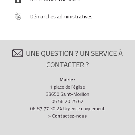
Vie privée et familiale - époux et
enfant admis au regroupement
260 €
Démarches administratives
familial sur place (depuis la France)
Vie privée et familiale - étranger
260 €
UNE QUESTION ? UN SERVICE À
entré en France avant ses 13 ans
CONTACTER ?
Vie privée et familiale - étranger
Mairie :
confié mineur à l'aide sociale à
19 €
1 place de l'église
l'enfance
33650 Saint-Morillon
05 56 20 25 62
06 87 77 30 24 Urgence uniquement
> Contactez-nous
Vie privée et familiale - époux et
enfant du titulaire d'une carte salarié
260 €