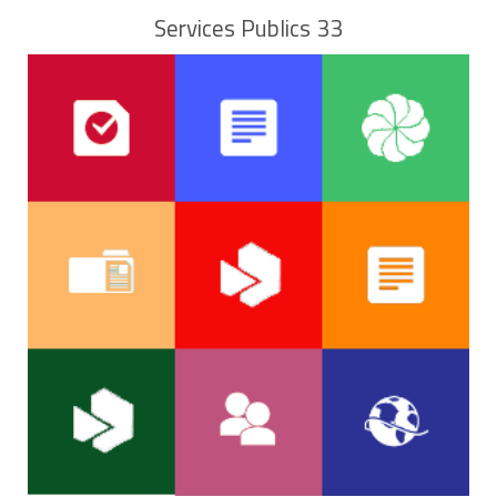
Le préfet peut vous refuser la délivrance ou le
Services Publics 33
renouvellement d'un titre autre que "vie privée et
familiale" (par exemple carte de séjour
"visiteur"
ou
"étudiant"
), si vous ne remplissez pas les conditions
légales.
En cas de refus de délivrance ou de renouvellement de
votre demande de carte, le préfet vous
notifie
normalement un refus de séjour par lettre motivée.
Ce refus est assorti, sauf exception, d'une
obligation
de quitter le territoire français
(OQTF) fixant le pays
où vous serez renvoyé.
Si le préfet ne vous a pas répondu dans un délai de 4
mois, votre demande de carte de séjour est
également refusée. On parle de refus implicite. Ce délai
est réduit à 90 jours si vous avez demandé une
carte
de séjour carte bleue européenne
.