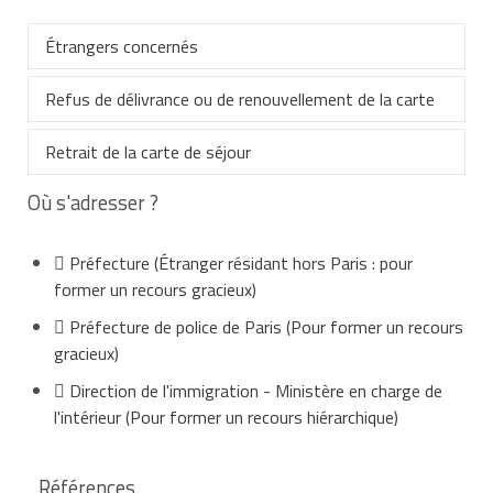
Étrangers concernés
Refus de délivrance ou de renouvellement de la carte
Vous êtes concerné si vous êtes non-européen.
Retrait de la carte de séjour
Toutefois, si vous êtes Algérien, certaines
Lorsque le préfet envisage de vous refuser la
règles
particulières peuvent s'appliquer
délivrance ou le renouvellement d'une carte
.
vie privée
Où s'adresser ?
et familiale
Votre carte de séjour temporaire peut ou doit vous
si vous justifiez des conditions, il doit
saisir la commission du titre de séjour.
être retirée, notamment si :
Préfecture
(Étranger résidant hors Paris : pour
former un recours gracieux)
La saisine a lieu dans les cas de délivrance :
Préfecture de police de Paris
(Pour former un recours
vous cessez de remplir les conditions prévues pour
gracieux)
la délivrance de la carte,
automatique de la carte
,
Direction de l'immigration - Ministère en charge de
l'intérieur
(Pour former un recours hiérarchique)
vous avez employé un étranger sans
autorisation
et
de travail
d'admission exceptionnelle au séjour
,
; lorsque
Références