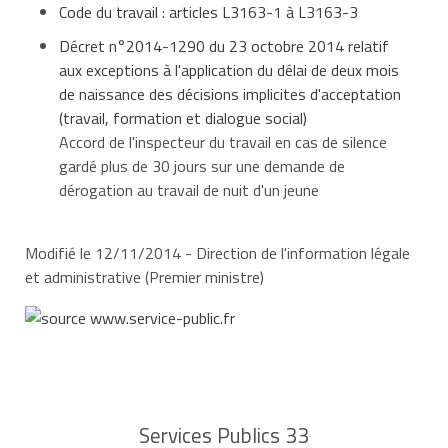
seul un jeune de 16 à 18 ans peut être autorisé à
Code du travail : articles L3163-1 à L3163-3
Le travail de nuit ne peut être autorisé que de 22 h à
travailler,
23 h 30.
Décret n°2014-1290 du 23 octobre 2014 relatif
aux exceptions à l'application du délai de deux mois
Le travail de nuit peut être autorisé au plus tôt à
de naissance des décisions implicites d'acceptation
partir de 4 h, uniquement dans les établissements où
la dérogation doit concerner des travaux
(travail, formation et dialogue social)
toutes les phases de la fabrication de pain ou de
passagers destinés à prévenir des accidents
Accord de l'inspecteur du travail en cas de silence
pâtisseries ne sont pas assurées entre 6 h et 22 h.
imminents ou à réparer les conséquences des
gardé plus de 30 jours sur une demande de
accidents survenus.
dérogation au travail de nuit d'un jeune
Le travail de nuit ne peut être autorisé que jusqu'à
minuit.
Modifié le 12/11/2014 - Direction de l'information légale
Une période équivalente de repos compensateur doit
et administrative (Premier ministre)
Le travail de nuit ne peut être autorisé que jusqu'à
être accordée au jeune travailleur dans un délai de 3
minuit (uniquement pour les activités liées à la monte
semaines.
et à la mène en course).
Cette dérogation ne peut être utilisée que 2 fois par
semaine et 30 nuits par an au maximum.
Services Publics 33