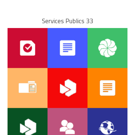
BP 7 - Aéroport
Services Publics 33
Mairie
13727 Marignane Cedex
Site internet
0820 811 414 (
0,12 €
/min)
Accès au
formulaire
Aéroport de Nantes-Atlantique
Aéroport Nantes Atlantique
44346 Bouguenais Cedex
0892 568 800 (
0.40 €
/min)
voyages@nantes.aeroport.fr