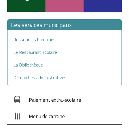
Aéroport de Nice-Côte-d'Azur
Les services municipaux
Aéroport Nice-Côte-d'Azur
Rue Costes et Bellonte
Ressources humaines
Le Restaurant scolaire
06206 Nice
La Bibliothèque
0820 423 333 (
0.12 €
/min)
Démarches administratives
Accès au
formulaire
Aéroports de Paris (Roissy Charles-de-Gaulle
Paiement extra-scolaire
et Orly)
Menu de cantine
Roissy
Orly