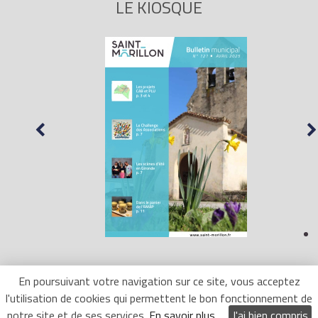
LE KIOSQUE
En poursuivant votre navigation sur ce site, vous acceptez
l'utilisation de cookies qui permettent le bon fonctionnement de
Mentions Légales
- Site réalisé par
LR Marketing
notre site et de ses services.
En savoir plus
J'ai bien compris