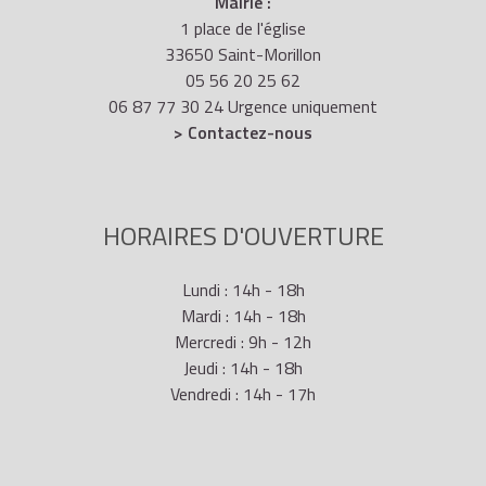
Rue de l'Aéroport
Mairie :
1 place de l'église
67960 Strasbourg
33650 Saint-Morillon
05 56 20 25 62
03 88 64 67 67
06 87 77 30 24 Urgence uniquement
> Contactez-nous
Accès au
formulaire
Aéroport de Toulouse-Blagnac
HORAIRES D'OUVERTURE
Aéroport Toulouse-Blagnac
Lundi : 14h - 18h
Mardi : 14h - 18h
CS 90103
Mercredi : 9h - 12h
Jeudi : 14h - 18h
31703 Blagnac Cedex
Vendredi : 14h - 17h
0825 380 000 (
0.18 €
/min + prix d'un appel)
Accès au
formulaire