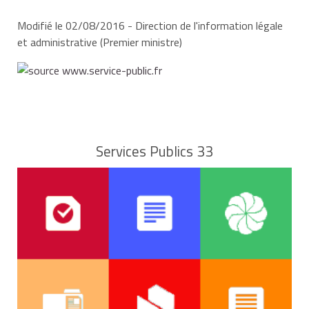
l'expéditeur et vous devrez contacter la
Modifié le 02/08/2016 - Direction de l'information légale
préfecture pour faire une nouvelle demande de
et administrative (Premier ministre)
permis de conduire.
Services Publics 33