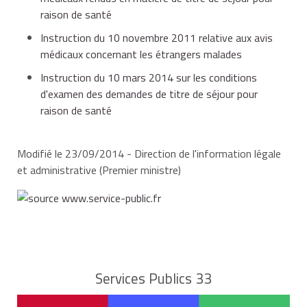
raison de santé
et la liste des médecins agréés dans le
Instruction du 10 novembre 2011 relative aux avis
département.
médicaux concernant les étrangers malades
Instruction du 10 mars 2014 sur les conditions
d'examen des demandes de titre de séjour pour
Vous n'avez pas à produire de certificat médical en
raison de santé
préfecture.
Modifié le 23/09/2014 - Direction de l'information légale
Vous devez faire établir un rapport médical par :
et administrative (Premier ministre)
un médecin agréé (liste donnée en préfecture),
ou un médecin praticien hospitalier.
Services Publics 33