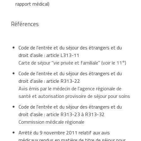
Site internet
rapport médical)
Vous pouvez demander ce titre même si vous êtes
Attention
entré sans visa ou êtes en situation irrégulière.
Références
il n'est pas possible d'effectuer les démarches
dans certaines sous-préfectures.
Code de l'entrée et du séjour des étrangers et du
droit d'asile : article L313-11
Vous n'avez pas à justifier votre entrée régulière en
Carte de séjour "vie privée et familiale" (voir le 11°)
France par la présentation des pages de votre
Code de l'entrée et du séjour des étrangers et du
passeport relatives aux cachets d'entrée.
droit d'asile : article R313-22
Avis émis par le médecin de l'agence régionale de
Sur présentation d'un certain nombre de pièces, la
santé et autorisation provisoire de séjour pour soins
préfecture vous délivrera :
Code de l'entrée et du séjour des étrangers et du
droit d'asile : article R313-23 à R313-32
Commission médicale régionale
l'imprimé nécessaire à l'établissement d'un rapport
médical,
Arrêté du 9 novembre 2011 relatif aux avis
médicaux rendus en matière de titre de séjour pour