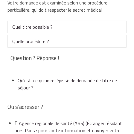
Votre demande est examinée selon une procédure
particulière, qui doit respecter le secret médical.
Quel titre possible ?
Quelle procédure ?
Suivant l'ancienneté de votre séjour en France, vous
pouvez recevoir :
Question ? Réponse !
Cas général
À Paris
une
carte de séjour vie privée et familiale
d'un an si
Qu'est-ce qu'un récépissé de demande de titre de
vous résidez depuis au moins un an en France,
séjour ?
Préfecture
Où s'adresser ?
Site internet
ou une
autorisation provisoire de séjour
de 6 mois
maximum, si vous résidez depuis moins d'un an en
Sous-préfecture
France.
Agence régionale de santé (ARS)
(Étranger résidant
hors Paris : pour toute information et envoyer votre