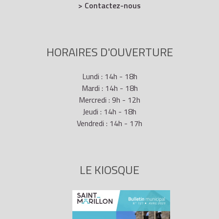
carte de séjour
vie privée et familiale
ou une
> Contactez-nous
autorisation provisoire de séjour pour soins.
Ces titres sont renouvelables suivant la même
procédure.
HORAIRES D'OUVERTURE
En cas de refus de séjour, le préfet doit motiver sa
Lundi : 14h - 18h
décision.
Mardi : 14h - 18h
Mercredi : 9h - 12h
Jeudi : 14h - 18h
Vendredi : 14h - 17h
LE KIOSQUE