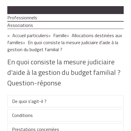
Particuliers
Professionnels
Associations
Accueil particuliers
Famille
Allocations destinées aux
familles
En quoi consiste la mesure judiciaire d'aide à la
gestion du budget familial ?
En quoi consiste la mesure judiciaire
d'aide à la gestion du budget familial ?
Question-réponse
De quoi s'agit-il ?
Conditions
La mesure judiciaire d'aide à la gestion du budget
familial confie les prestations familiales à un tiers
Prestations concernées