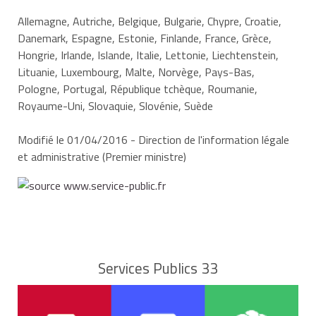
Allemagne, Autriche, Belgique, Bulgarie, Chypre, Croatie,
1
62,96 €
Danemark, Espagne, Estonie, Finlande, France, Grèce,
les actions que l’organisme de
Hongrie, Irlande, Islande, Italie, Lettonie, Liechtenstein,
placement s’engage à mettre en œuvre.
Lituanie, Luxembourg, Malte, Norvège, Pays-Bas,
Pologne, Portugal, République tchèque, Roumanie,
2
125,92 €
Royaume-Uni, Slovaquie, Slovénie, Suède
Modifié le 01/04/2016 - Direction de l'information légale
et administrative (Premier ministre)
3 ou plus
155,83 €
Exemple : pour un couple avec 2 enfants à
charge bénéficiaire d'une aide au logement et
des allocations familiales, le montant du RSA
Services Publics 33
est égal à
816.53 €
(
1 101,83 €
-
129,47 €
-
155,83 €
).