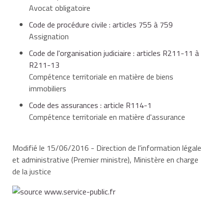
adversaire par un huissier avant la fin du délai de
une
Avocat obligatoire
requête conjointe
.
référé
.
prescription applicable .
Code de procédure civile : articles 755 à 759
Huissier de justice
Assignation
L'assignation devra également informer votre
adversaire que les pièces du dossier sont
Code de l'organisation judiciaire : articles R211-11 à
disponibles au greffe du tribunal. Vous devez
R211-13
également transmettre une copie de
Compétence territoriale en matière de biens
l'assignation au greffe du tribunal concerné. Le
immobiliers
jour de l'audience, le tribunal devra s'assurer qu'il
Code des assurances : article R114-1
est écoulé un délai suffisant entre le remise de
Compétence territoriale en matière d'assurance
l"assignation à votre adversaire et le début du
procès. Vous devez donc envoyer l'assignation à
votre adversaire dès que vous avez connaissance
Modifié le 15/06/2016 - Direction de l'information légale
de la date du procès.
et administrative (Premier ministre), Ministère en charge
de la justice