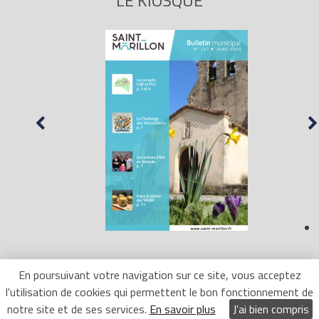
LE KIOSQUE
En poursuivant votre navigation sur ce site, vous acceptez
l'utilisation de cookies qui permettent le bon fonctionnement de
Mentions Légales
- Site réalisé par
LR Marketing
notre site et de ses services.
En savoir plus
J'ai bien compris