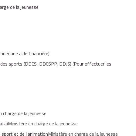
arge de la jeunesse
ndissement ou de qualification si vous justifiez,
 d'un diplôme, et d'une formation dans l'animation.
er 30 mois, sous peine de perdre le bénéfice des étapes déjà
der une aide financière)
 et des sports (DDCS, DDCSPP, DDJS)
(Pour effectuer les
n charge de la jeunesse
afa)
Ministère en charge de la jeunesse
 sport et de l'animation
Ministère en charge de la jeunesse