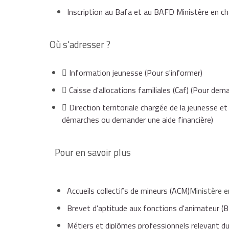
Inscription au Bafa et au BAFD Ministère en ch
vous pouvez être dispensé de la session d'approfo
préalablement à la formation, d'une expérience ou
Où s'adresser ?
La durée totale de la formation ne peut pas excéd
franchies.
Information jeunesse
(Pour s'informer)
Caisse d'allocations familiales (Caf)
(Pour deman
Direction territoriale chargée de la jeunesse
démarches ou demander une aide financière)
Pour en savoir plus
Accueils collectifs de mineurs (ACM)
Ministère e
Brevet d'aptitude aux fonctions d'animateur (B
Métiers et diplômes professionnels relevant du