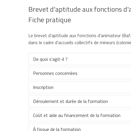
Brevet d'aptitude aux fonctions d'
Fiche pratique
Le brevet d'aptitude aux fonctions d'animateur (Baf
dans le cadre d'accueils collectifs de mineurs (colonie 
De quoi s'agit-il ?
Personnes concernées
La formation au Bafa a pour objectif de vous prép
Inscription
Pour suivre la formation au Bafa, vous devez êtr
formation (générale), mais l'inscription administr
assurer la sécurité physique et morale des mineu
Déroulement et durée de la formation
Vous devez vous inscrire sur internet en accédan
conduites addictives ou aux comportements, n
Coût et aide au financement de la formation
Cette inscription vous donne accès à un livret exp
Pour obtenir le diplôme du Bafa, vous devez suivr
déroulent obligatoirement dans l'ordre suivant :
À l'issue de la formation