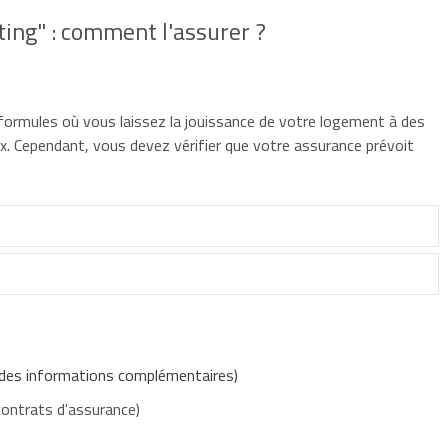
ing" : comment l'assurer ?
ormules où vous laissez la jouissance de votre logement à des
ux. Cependant, vous devez vérifier que votre assurance prévoit
acances qui permet à 2 familles d'échanger pour un temps leur
pendant une période définie (généralement de congés), confie son
 contrat d'assurance (c'est le cas de la majorité des contrats
des informations complémentaires)
ent communiquer à votre assurance l'identité des occupants et
contrats d'assurance)
 période et bénéficie de ses équipements. En échange, il assure