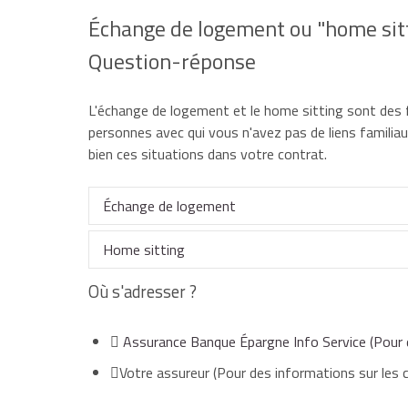
Échange de logement ou "home sitt
Question-réponse
L'échange de logement et le
home sitting
sont des f
personnes avec qui vous n'avez pas de liens familia
bien ces situations dans votre contrat.
Échange de logement
Home sitting
Cette pratique est une formule de voyage et de v
maison ou leur appartement.
Où s'adresser ?
Il s'agit d'un propriétaire ou d'un locataire qui, 
Vérifiez que ce cas de figure est prévu dans votre
domicile à un gardien (ou
home sitter
).
Assurance Banque Épargne Info Service
(Pour 
multirisques habitation
). Il faut souvent simplem
Votre assureur
(Pour des informations sur les 
la période de l'échange.
Celui-ci s'installe dans le logement pendant cette
une présence et un entretien.