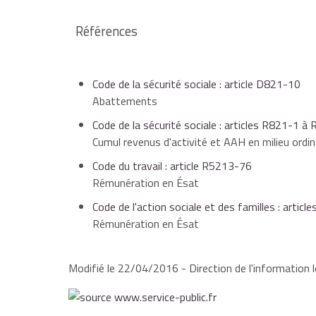
Le montant de l'AAH est recalculé tous les 3 mois
145 % du Smic mensuel brut si votre couple à
Références
Lorsque le total de l'AAH et de la rémunération g
Code de la sécurité sociale : article D821-10
conséquence. Pour ce faire, pour le calcul de l'AAH
Abattements
Code de la sécurité sociale : articles R821-1 à
Cumul revenus d'activité et AAH en milieu ordin
3,5 % lorsque la rémunération garantie versée 
Code du travail : article R5213-76
mais inférieure à 10 %
0,97 €
,
Rémunération en Ésat
Code de l'action sociale et des familles : arti
Rémunération en Ésat
4 % lorsque la rémunération garantie versée pa
0,97 €
mais inférieure à 15 %
1,45 €
,
Modifié le 22/04/2016 - Direction de l'information l
4,5 % lorsque la rémunération garantie versée 