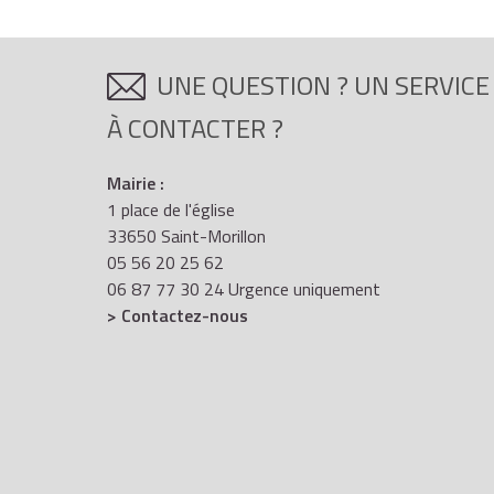
1,45 €
mais inférieure à 20 %
1,93 €
,
UNE QUESTION ? UN SERVICE
5 % lorsque la rémunération garantie versée pa
1,93 €
mais inférieure à 50 %
4,84 €
.
À CONTACTER ?
Mairie :
Le montant de l'AAH est recalculé tous les ans.
1 place de l'église
33650 Saint-Morillon
05 56 20 25 62
06 87 77 30 24 Urgence uniquement
> Contactez-nous