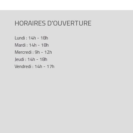
HORAIRES D'OUVERTURE
r l'Ésat est supérieure ou égale à 20 % du Smic horaire brut
Lundi : 14h - 18h
Mardi : 14h - 18h
Mercredi : 9h - 12h
Jeudi : 14h - 18h
Vendredi : 14h - 17h