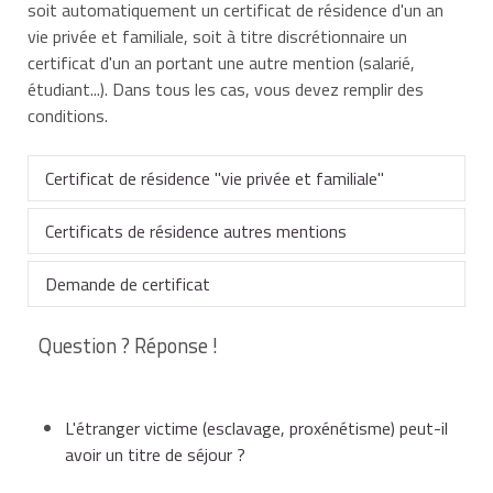
soit automatiquement un certificat de résidence d'un an
vie privée et familiale
, soit à titre discrétionnaire un
certificat d'un an portant une autre mention (
salarié
,
étudiant
...). Dans tous les cas, vous devez remplir des
conditions.
Certificat de résidence "vie privée et familiale"
Certificats de résidence autres mentions
Ce certificat vous est délivré en raison de vos
attaches privées et familiales en France. Un visa de
Demande de certificat
long séjour (supérieur à 3 mois) ne vous est pas
Vous devez posséder, sauf exception, un
visa de long
demandé, sauf exception. Ce certificat vous permet
séjour
correspondant à la mention du certificat que
Question ? Réponse !
automatiquement de travailler.
vous demandez (par exemple
visiteur
ou
salarié
). Votre
Cas général
À Paris
certificat de résidence portera cette mention.
Bénéficiaires du certificat de résidence vie privée et
L'étranger victime (esclavage, proxénétisme) peut-il
Bénéficiaires d'un certificat de résidence d'un an
familiale et conditions requises
avoir un titre de séjour ?
portant différentes mentions
Préfecture