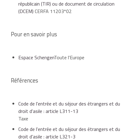
2 photos
du mineur,
républicain (TIR) ou de document de circulation
(DCEM)
CERFA 11203*02
des timbres fiscaux ordinaires pour un montant de
Pour en savoir plus
45 €
,
Espace Schengen
Toute l'Europe
éventuellement, 1 enveloppe timbrée au tarif en
vigueur et libellée à vos nom et adresse.
Références
L'original et une photocopie
des documents sont
exigés.
Code de l'entrée et du séjour des étrangers et du
droit d'asile : article L311-13
Dans tous les cas, se renseigner auprès de sa sous-
Taxe
préfecture ou de sa préfecture avant de se déplacer.
Code de l'entrée et du séjour des étrangers et du
droit d'asile : article L321-3