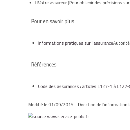
Votre assureur
(Pour obtenir des précisions sur 
si vous demandez réparation auprès d'un tiers 
les honoraires de l'avocat,
Elle peut être incluse dans certaines prestations. 
de façon limitée à leur utilisation.
Pour en savoir plus
ou si vous devez vous défendre, car un tiers
les frais d'expertise,
Informations pratiques sur l'assurance
Autorité
les frais de procédure.
Références
L'assuré peut choisir librement son avocat. Il n'es
Code des assurances : articles L127-1 à L127-
Le contrat peut prévoir certaines limites :
Modifié le 01/09/2015 - Direction de l'information l
des domaines d'intervention couverts limités,