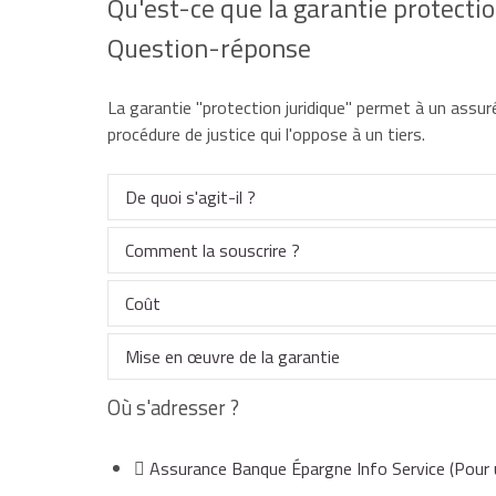
Qu'est-ce que la garantie protectio
Question-réponse
La garantie "protection juridique" permet à un assu
procédure de justice qui l'oppose à un tiers.
De quoi s'agit-il ?
Comment la souscrire ?
L'assurance défend et représente l'assuré. Elle pe
amiable dans un litige qui vous oppose un tiers.
Coût
Elle peut faire l'objet d'un contrat spécifique de pr
C'est le cas par exemple, si vous êtes en conflit 
Mise en œuvre de la garantie
service.
Elle peut également être intégrée dans un contrat
Si la garantie est intégrée dans un contrat global,
automobile. Elle ne pourra alors intervenir que dan
Où s'adresser ?
Elle peut aussi agir en votre nom devant la justi
S'il s'agit d'un contrat spécifique, le coût est var
L'assurance protection juridique prend généraleme
Ainsi, par exemple, la protection juridique d'un c
Assurance Banque Épargne Info Service
(Pour 
d'un accident de la circulation, d'être défendu s'il a