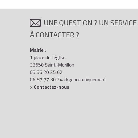
un seuil d'intervention, sous lequel l'assurance
UNE QUESTION ? UN SERVICE
un plafond de prise en charge, au-dessus duquel
À CONTACTER ?
Mairie :
un plafonnement des honoraires d'avocat,
1 place de l'église
33650 Saint-Morillon
05 56 20 25 62
06 87 77 30 24 Urgence uniquement
des limites territoriales d'intervention (par ex
> Contactez-nous
des
délais de carence
.
Il est donc important de bien étudier le contrat.