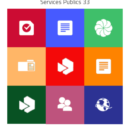
Services Publics 33
lettre de réclamation des loyers
impayés restée sans réponse.