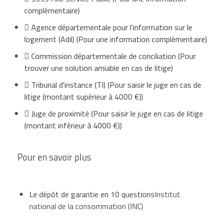
état des lieux d'entrée et de sortie,
complémentaire)
Agence départementale pour l'information sur le
ou par lettre recommandée avec demande
travaux locatifs,
logement (Adil)
(Pour une information complémentaire)
d'avis de réception.
photos,
Commission départementale de conciliation
(Pour
trouver une solution amiable en cas de litige)
À noter
Tribunal d'instance (TI)
(Pour saisir le juge en cas de
dégradations.
litige (montant supérieur à 4000 €))
si le bailleur n'a pas réalisé d'état des lieux de
constat d'huissier,
Juge de proximité
(Pour saisir le juge en cas de litige
sortie, son locataire peut exiger sa rédaction via
(montant inférieur à 4000 €))
une mise en demeure
. Une fois
l'état des lieux
Dans ce cas, le bailleur est tenu de justifier
de sortie
effectué, il pourra rendre les clés et
la retenue qu'il opère sur le dépôt de
réclamer son dépôt de garantie.
garantie par la remise au locataire de
Pour en savoir plus
factures,
documents tels que :
Le dépôt de garantie en 10 questions
Institut
état des lieux d'entrée et de sortie,
national de la consommation (INC)
devis,