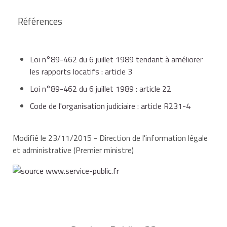
Références
photos,
lettre de réclamation des loyers
impayés restée sans réponse.
Loi n°89-462 du 6 juillet 1989 tendant à améliorer
les rapports locatifs : article 3
constat d'huissier,
Loi n°89-462 du 6 juillet 1989 : article 22
La régularisation définitive et la restitution
Code de l'organisation judiciaire : article R231-4
du solde (déduit des sommes restant dues
au bailleur) doivent êtres faites dans le
mois qui suit l'approbation définitive des
Modifié le 23/11/2015 - Direction de l'information légale
factures,
comptes de l'immeuble. Rien n'empêche
et administrative (Premier ministre)
toutefois les parties de solder
immédiatement l'ensemble des comptes
sans attendre l'approbation des comptes
de la copropriété.
devis,