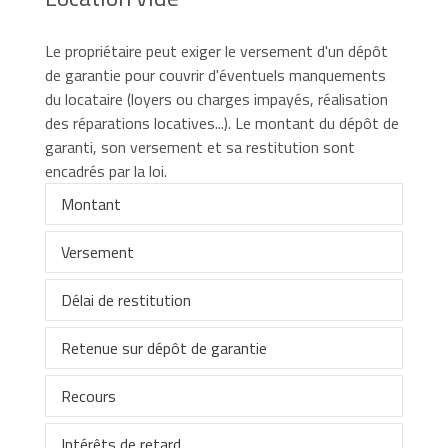
Le propriétaire peut exiger le versement d'un dépôt
de garantie pour couvrir d'éventuels manquements
du locataire (loyers ou charges impayés, réalisation
des réparations locatives...). Le montant du dépôt de
garanti, son versement et sa restitution sont
encadrés par la loi.
Montant
Versement
Si le bailleur exige le versement d'un dépôt de
garantie, son montant doit obligatoirement
Délai de restitution
figurer au sein du
Le dépôt de garantie doit être versé au
contrat de bail
.
propriétaire au moment de la signature du bail :
Retenue sur dépôt de garantie
Il ne peut pas être supérieur à 1 mois de loyer,
Le dépôt de garantie doit être restitué dans un
hors charges.
délai maximal de :
Recours
Toute retenue sur le dépôt de garantie doit être
directement par le locataire,
Aucun dépôt de garantie ne peut être réclamé
justifiée par le bailleur. Les conditions de retenue
Intérêts de retard