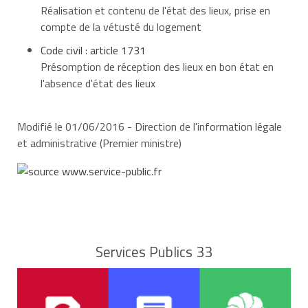
À savoir
Réalisation et contenu de l'état des lieux, prise en
La réalisation de l'état des lieux d'entrée ne peut être
compte de la vétusté du logement
facturée au locataire que
sous certaines conditions
.
Au moment de réaliser l'état des lieux d'entrée, le
Code civil : article 1731
locataire peut notamment émettre des réserves sur
Présomption de réception des lieux en bon état en
le document en cas, par exemple, de non branchement
l'absence d'état des lieux
des compteurs d'eau, de gaz ou d'électricité.
Modifié le 01/06/2016 - Direction de l'information légale
et administrative (Premier ministre)
Services Publics 33