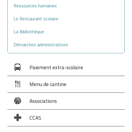
Ressources humaines
Le salarié bénéficie d'un contrat de sécurisation
Le Restaurant scolaire
professionnelle (CSP) ou, si l'entreprise emploie au
moins 1 000 salariés, d'un congé de reclassement.
La Bibliothèque
Démarches administratives
Paiement extra-scolaire
Menu de cantine
Associations
CCAS