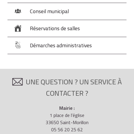
particulières liées à l'existence de dettes contractées
par la personne protégée avant l'ouverture d'une
Conseil municipal
mesure de protection juridique des majeurs ou à la
nécessité de faire face à des dépenses impératives.
Réservations de salles
Démarches administratives
UNE QUESTION ? UN SERVICE À
CONTACTER ?
Mairie :
1 place de l'église
33650 Saint-Morillon
05 56 20 25 62