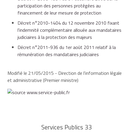
participation des personnes protégées au
participer au financement en fonction de ses revenus.
financement de leur mesure de protection
Les revenus pris en compte sont ceux perçus au cours
Décret n°2010-1404 du 12 novembre 2010 fixant
de l'avant-dernière année précédant la mise en place
l'indemnité complémentaire allouée aux mandataires
de la mesure.
judiciaires à la protection des majeurs
Décret n°2011-936 du 1er août 2011 relatif à la
Le prélèvement s'effectue par tranche comme pour
rémunération des mandataires judiciaires
l'impôt sur le revenu
. C'est le juge des tutelles qui fixe
cette participation.
Modifié le 21/05/2015 - Direction de l'information légale
Participation de la personne protégée
et administrative (Premier ministre)
Montant
Montant
Tranche de
Pourcentage
maximum
maximum
revenu
prélevée
par
cumulé
tranche
Services Publics 33