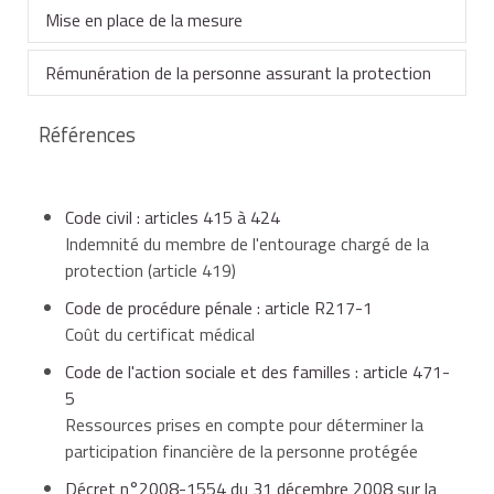
Mise en place de la mesure
Rémunération de la personne assurant la protection
La procédure judiciaire de mise en place d'une
tutelle
ou d'une
curatelle
est gratuite.
Références
Si la mesure a été confiée à la personne avec qui le
Toutefois, le certificat du médecin nécessaire à
majeur protégé vit en couple, à un membre de sa
l'ouverture de ces mesures de protection est à la
famille ou à un proche, la mesure est exercée à titre
Code civil : articles 415 à 424
charge du majeur à protéger. Son coût de
gratuit.
160 €
est
Indemnité du membre de l'entourage chargé de la
avancé par l'État si le certificat est requis par le
protection (article 419)
procureur de la République ou ordonné par le juge des
Toutefois, le juge des tutelles ou le conseil de famille
tutelles.
peut autoriser, selon l'importance des biens gérés ou
Code de procédure pénale : article R217-1
la difficulté d'exercer la mesure, le versement d'une
Coût du certificat médical
indemnité à la personne chargée de la protection. Il en
Code de l'action sociale et des familles : article 471-
fixe le montant. Cette indemnité est à la charge de la
5
personne protégée.
Ressources prises en compte pour déterminer la
participation financière de la personne protégée
Si la mesure a été confiée à un mandataire judiciaire à
Décret n°2008-1554 du 31 décembre 2008 sur la
la protection des majeurs, la personne protégée doit