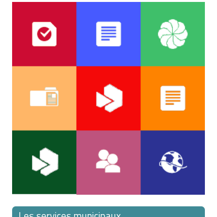
Jusqu'à
0 %
0 €
0 €
9 319,08 €
Entre
9 319,08 €
7 %
549,05 €
549,05 €
et
17 162,61
inclus
Entre
17 162,61
et
15 %
3 861,59 €
4 410,63
42 906,51 €
inclus
Les services municipaux