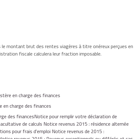
s le montant brut des rentes viagères à titre onéreux perçues en
istration fiscale calculera leur fraction imposable.
istère en charge des finances
e en charge des finances
ge des financesNotice pour remplir votre déclaration de
acultative de calculs Notice revenus 2015 : résidence alternée
tions pour frais d'emploi Notice revenus de 2015 :
 Notice revenus 2015 : Revenus exceptionnels ou différés et cas