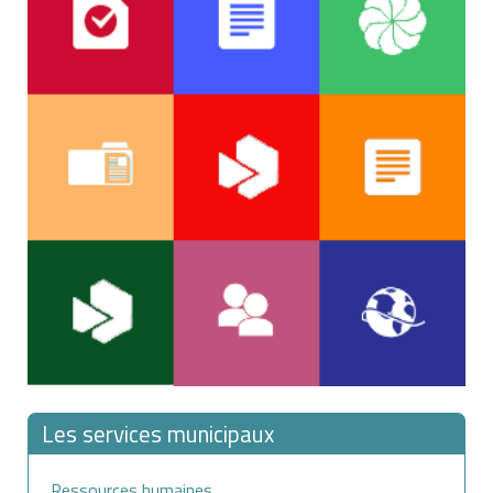
le maintien en activité des salariés exposés aux
facteurs de pénibilité.
L'accord ou le plan d'action repose sur un diagnostic
préalable des situations de pénibilité. Il prévoit les
mesures de prévention qui en découlent et les
conditions de suivi de leur mise en œuvre.
Chaque thème retenu dans l'accord ou le plan d'action
est assorti d'objectifs chiffrés et d'indicateurs de
réalisation. Ces indicateurs sont communiqués, au
minimum une fois par an, au
comité d'hygiène, de
sécurité et des conditions de travail
(CHSCT) ou, à
défaut, aux
délégués du personnel
.
Les services municipaux
Ressources humaines