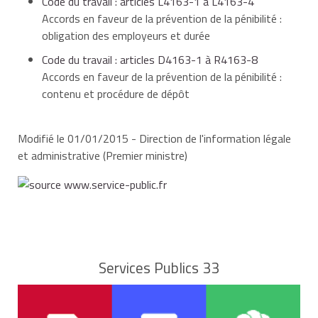
Code du travail : articles L4163-1 à L4163-4
Accords en faveur de la prévention de la pénibilité :
obligation des employeurs et durée
Code du travail : articles D4163-1 à R4163-8
et d'au moins 2 des thèmes suivants :
Accords en faveur de la prévention de la pénibilité :
contenu et procédure de dépôt
l'amélioration des conditions de travail,
Modifié le 01/01/2015 - Direction de l'information légale
notamment sur le plan organisationnel,
et administrative (Premier ministre)
le développement des compétences et des
qualifications,
Services Publics 33
l'aménagement des fins de carrière,