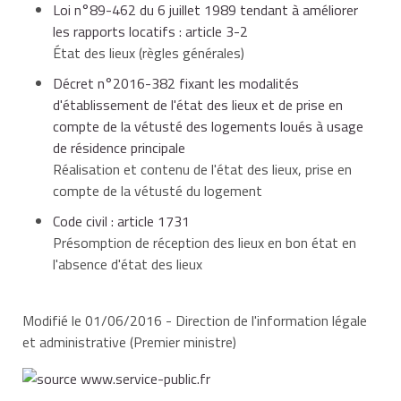
description précise de l'état des
Loi n°89-462 du 6 juillet 1989 tendant à améliorer
parties (bailleur, locataire) ou à leur mandataire
revêtements des sols, murs et plafonds,
les rapports locatifs : article 3-2
au moment de sa signature.
des équipements et des éléments du
État des lieux (règles générales)
logement. Il peut être complété
Décret n°2016-382 fixant les modalités
L'état des lieux de sortie ne peut pas être
d'observations ou de réserves et illustré
d'établissement de l'état des lieux et de prise en
facturé au locataire, sauf en cas de désaccord
d'images,
compte de la vétusté des logements loués à usage
et de
recours à un huissier
. Dans ce cas, les frais
de résidence principale
sont partagés par moitié entre le locataire et le
Réalisation et contenu de l'état des lieux, prise en
bailleur.
la signature des parties (locataire, bailleur)
compte de la vétusté du logement
ou des personnes mandatées pour réaliser
Code civil : article 1731
l'état des lieux,
Présomption de réception des lieux en bon état en
l'absence d'état des lieux
l'adresse du nouveau domicile ou du lieu
Modifié le 01/06/2016 - Direction de l'information légale
d'hébergement du locataire,
et administrative (Premier ministre)
la date de réalisation de l'état des lieux