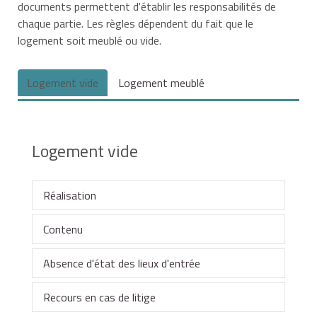
documents permettent d'établir les responsabilités de
chaque partie. Les règles dépendent du fait que le
logement soit meublé ou vide.
Logement vide
Logement meublé
Logement vide
Réalisation
Contenu
Le propriétaire et le locataire doivent constater
ensemble l'état des lieux d'entrée et de sortie,
Absence d'état des lieux d'entrée
d'un commun accord et dans de bonnes
L'état des lieux de sortie doit décrire avec
conditions d'éclairage. Le logement doit contenir
précision le logement et les équipements qu'il
Recours en cas de litige
les équipements mentionnés au
comporte. Il constate également son état de
En l'absence d'état des lieux d'entrée, le
contrat de