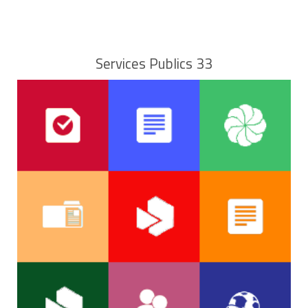
d'entrée,
Services Publics 33
éventuellement, les évolutions de l'état de
chaque pièce et partie du logement
constatées depuis l'établissement de l'état
des lieux d'entrée.
À savoir
lors de l'état des lieux de sortie, les évolutions
constatées par rapport à l'état des lieux
d'entrée qui sont dues à la
vétusté
du logement
ou des équipements ne peuvent pas justifier de
retenue sur le
dépôt de garantie
. Afin de
distinguer vétusté et détérioration, le locataire
et le bailleur peuvent convenir d'appliquer une