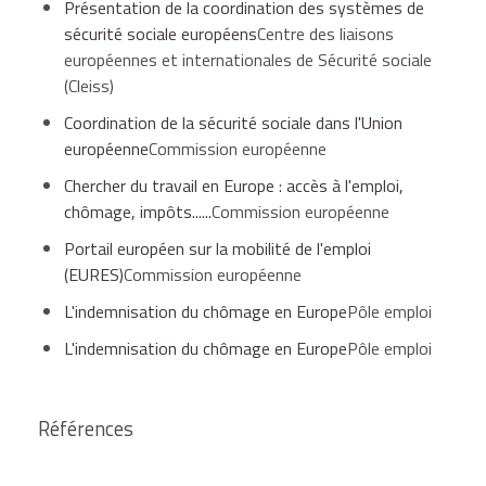
Présentation de la coordination des systèmes de
de ce délai par Pôle emploi).
sécurité sociale européens
Centre des liaisons
européennes et internationales de Sécurité sociale
(Cleiss)
Pour percevoir les allocations de chômage dans votre
nouveau pays de résidence, vous devez :
Coordination de la sécurité sociale dans l'Union
européenne
Commission européenne
Chercher du travail en Europe : accès à l'emploi,
avant votre départ prévenir l'agence Pôle emploi
chômage, impôts......
Commission européenne
de votre domicile et lui demander le document U2
Portail européen sur la mobilité de l'emploi
(ancien formulaire E 303 "maintien des droits aux
(EURES)
Commission européenne
prestations de chômage"),
L'indemnisation du chômage en Europe
Pôle emploi
L'indemnisation du chômage en Europe
Pôle emploi
et, dans les 7 jours suivant la date à laquelle vous
cessez de relever de Pôle Emploi, vous inscrire
comme demandeur d’emploi auprès des services
Références
de l'emploi de votre pays d'accueil en présentant
ce document U2.