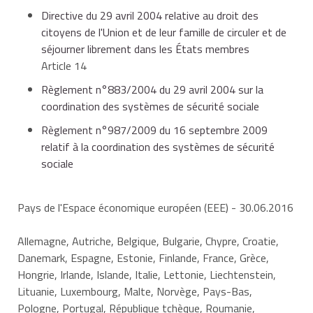
Directive du 29 avril 2004 relative au droit des
citoyens de l'Union et de leur famille de circuler et de
Les allocations de chômage vous sont versées
séjourner librement dans les États membres
pendant
3 mois maximum
dans votre pays d'accueil,
Article 14
sauf expiration de vos droits acquis en France durant
Règlement n°883/2004 du 29 avril 2004 sur la
cette période.
coordination des systèmes de sécurité sociale
Règlement n°987/2009 du 16 septembre 2009
Le paiement de vos prestations est fait directement
relatif à la coordination des systèmes de sécurité
par Pôle emploi (et non pas par l'institution de votre
sociale
pays de résidence temporaire).
Si votre recherche d'emploi n'aboutit pas, vous devez,
Pays de l'Espace économique européen (EEE)
- 30.06.2016
pour continuer à percevoir des indemnités, revenir en
France et de vous réinscrire à Pôle emploi avant
Allemagne, Autriche, Belgique, Bulgarie, Chypre, Croatie,
l'expiration de la période de 3 mois.
Danemark, Espagne, Estonie, Finlande, France, Grèce,
Hongrie, Irlande, Islande, Italie, Lettonie, Liechtenstein,
Les services de l'emploi de votre pays d'accueil
Lituanie, Luxembourg, Malte, Norvège, Pays-Bas,
peuvent contrôler votre recherche d'emploi et
Pologne, Portugal, République tchèque, Roumanie,