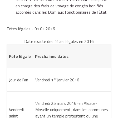
en charge des frais de voyage de congés bonifiés
accordés dans les Dom aux fonctionnaires de l'État
Temps
20 jours
(5 x 4 jours
partiel
4 jours
de travail par
(80 %)
semaine)
Fêtes légales
- 01.01.2016
Date exacte des fêtes légales en 2016
Temps
12,5 jours
(5 x 2,5
Fête légale
Prochaines dates
partiel
2,5 jours
jours de travail par
(50 %)
semaine)
er
Jour de l'an
Vendredi 1
janvier 2016
Dans la fonction publique hospitalière, un agent à
temps partiel a droit à des congés annuels d'une durée
égale à celle d'un agent à temps plein. Toutefois,
Vendredi 25 mars 2016 (en Alsace-
seule la part de congés dont le calcul est
Vendredi
Moselle uniquement, dans les communes
proportionnel est rémunérée.
saint
ayant un temple protestant ou une