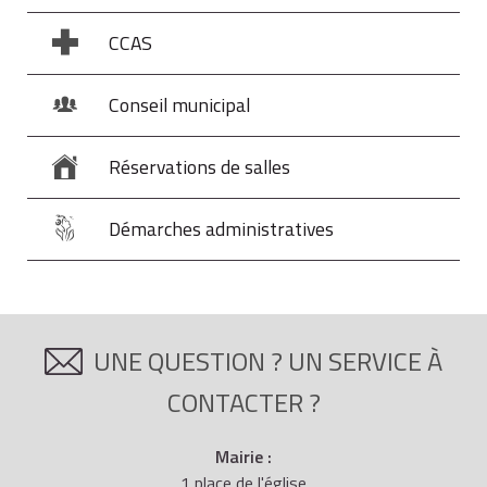
s'il a travaillé à temps plein 9 mois dans l'année, seuls
CCAS
19 jours sur 25 sont rémunérés.
Conseil municipal
Réservations de salles
Démarches administratives
UNE QUESTION ? UN SERVICE À
CONTACTER ?
Mairie :
1 place de l'église