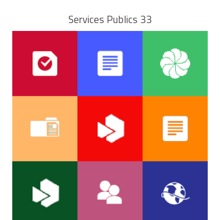
Services Publics 33
Congés
annuels
fractionnés
en au
moins 3
périodes de
0
0
1
5 jours
minimum
chacune
sur toute
l'année
Dans la FPE et la FPT, un agent qui n'a pas travaillé
une année complète a droit à un congé annuel dont la
durée est calculée au prorata de la durée des services