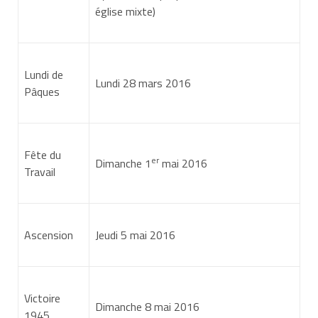
église mixte)
À savoir
certains corps ou cadres d'emplois peuvent être
soumis à des règles particulières (les enseignants, par
Lundi de
exemple).
Lundi 28 mars 2016
Pâques
Certaines périodes sont considérées comme des
périodes de service accompli et ne réduisent pas les
droits à congés annuels. Il s'agit des :
Fête du
er
Dimanche 1
mai 2016
Travail
congés de maladie ordinaire, de longue maladie et
de longue durée,
Ascension
Jeudi 5 mai 2016
congés de maternité, d'adoption et de paternité,
Victoire
Dimanche 8 mai 2016
1945