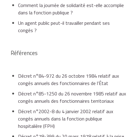
congés
sauf dans certains cas particuliers.
Comment la journée de solidarité est-elle accomplie
À noter
dans la fonction publique ?
En principe, les congés annuels ne peuvent pas être
Un agent public peut-il travailler pendant ses
un fonctionnaire titulaire, originaire d'un département
reportés d'une année sur l'autre, sauf autorisation
congés ?
d'outre-mer (Dom) peut bénéficier, sous certaines
exceptionnelle de l'administration employeur.
conditions, d'un congé d'une durée majorée dit
congé
bonifié
.
Toutefois, les congés annuels non pris en raison de
Références
Exemples au prorata du temps travaillé
congés de maladie ou accident de service font
exception
à cette règle.
Temps
Nombre de jours
Sous certaines conditions, les congés non pris au titre
Décret n°84-972 du 26 octobre 1984 relatif aux
de
travaillés par
Congés annuels
d'une année peuvent alimenter un compte épargne-
congés annuels des fonctionnaires de l'État
travail
semaine
temps (CET).
Décret n°85-1250 du 26 novembre 1985 relatif aux
congés annuels des fonctionnaires territoriaux
Un congé non pris ne donne lieu à aucune indemnité
Décret n°2002-8 du 4 janvier 2002 relatif aux
Temps
25 jours
(5 x 5 jours
compensatrice, sauf dans certains cas pour un agent
congés annuels dans la fonction publique
plein
5 jours
de travail par
non titulaire.
hospitalière (FPH)
(100 %)
semaine)
Décret n°78-399 du 20 mars 1978 relatif à la prise