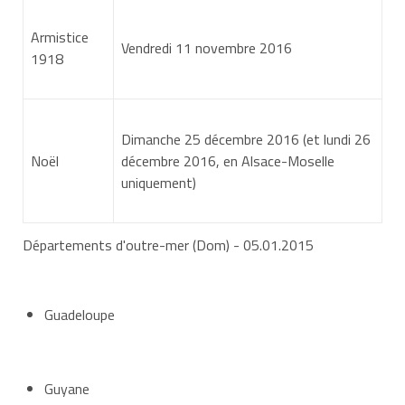
bénéficie de jours supplémentaires (appelés
jours de
Armistice
fractionnement
). Ce ou ces jours supplémentaires ne
Vendredi 11 novembre 2016
1918
sont pas proratisés.
Jours supplémentaires accordés pour congés pris entre
le 1er novembre et le 30 avril
Dimanche 25 décembre 2016 (et lundi 26
Noël
décembre 2016, en Alsace-Moselle
Jours
Jours
Jours
uniquement)
accordés
accordés
accordés
Jours de
dans la
dans la
dans la
congés
fonction
fonction
fonction
Départements d'outre-mer (Dom)
- 05.01.2015
annuels
publique
publique
publique
pris
d'Etat
territoriale
hospitalière
(FPE)
(FPT)
(FPH)
Guadeloupe
Guyane
3
0
0
1