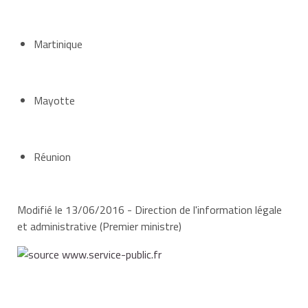
Martinique
4
0
0
1
Mayotte
5
1
1
1
Réunion
6
1
1
2
Modifié le 13/06/2016 - Direction de l'information légale
et administrative (Premier ministre)
7
1
1
2
8 et plus
2
2
2