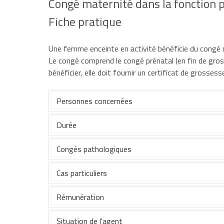
Congé maternité dans la fonction 
Fiche pratique
Une femme enceinte en activité bénéficie du congé ma
Le congé comprend le congé prénatal (en fin de gros
bénéficier, elle doit fournir un certificat de grosses
Personnes concernées
Durée
Pour bénéficier du congé maternité, l'agent doit êt
Congés pathologiques
La durée du congé dépend du nombre d'enfants dé
titulaire,
Cas particuliers
Des congés supplémentaires peuvent être accordés,
D
grossesse (
grossesse pathologique
) ou à l'accou
Rémunération
En cas d'accouchement après la date prévue, le c
stagiaire,
Enfant(s) attendu(s)
congé postnatal soit réduit.
Situation de l'agent