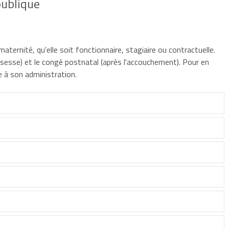
publique
ternité, qu'elle soit fonctionnaire, stagiaire ou contractuelle.
sesse) et le congé postnatal (après l'accouchement). Pour en
se à son administration.
re en activité. L'agent peut être :
jà à charge et du nombre d'enfants attendus.
 sur prescription médicale, en cas d'état pathologique lié à la
urée du congé
chement :
ongé prénatal est prolongé jusqu'à l'accouchement sans que le
Durée du congé
Durée du congé
prénatal
postnatal