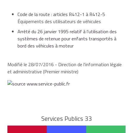
Code de la route : articles R412-1 à R412-5
si le véhicule ne comporte pas de siège
Équipements des utilisateurs de véhicules
arrière ou de ceinture de sécurité à l'arrière,
Arrêté du 26 janvier 1995 relatif à l'utilisation des
systèmes de retenue pour enfants transportés à
bord des véhicules à moteur
si les sièges arrière du véhicule sont
momentanément inutilisables ou occupés
par des enfants de moins de 10 ans
Modifié le 28/07/2016 - Direction de l'information légale
correctement attachés.
et administrative (Premier ministre)
Qu'il s'agisse d'un lit nacelle, d'un
siège
, ou d'un
rehausseur
, tous les dispositifs pour enfants
doivent être conformes à des normes
européennes.
Services Publics 33
Le choix d'un dispositif dépend de la présence ou