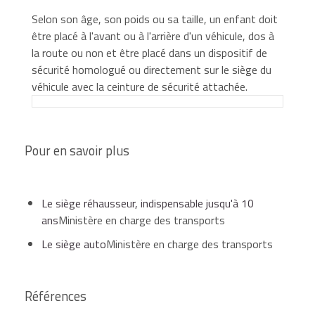
Selon son âge, son poids ou sa taille, un enfant doit
être placé à l'avant ou à l'arrière d'un véhicule, dos à
la route ou non et être placé dans un dispositif de
sécurité homologué ou directement sur le siège du
véhicule avec la ceinture de sécurité attachée.
Les enfants de moins de 10 ans doivent être
Pour en savoir plus
installés à l'arrière du véhicule.
Il est toutefois permis d'installer à l'avant un
Le siège réhausseur, indispensable jusqu'à 10
enfant de moins de 10 ans, dans l'un des cas
ans
Ministère en charge des transports
suivants :
Le siège auto
Ministère en charge des transports
si l'enfant est installé dos à la route dans un
Références
siège prévu à cet usage,