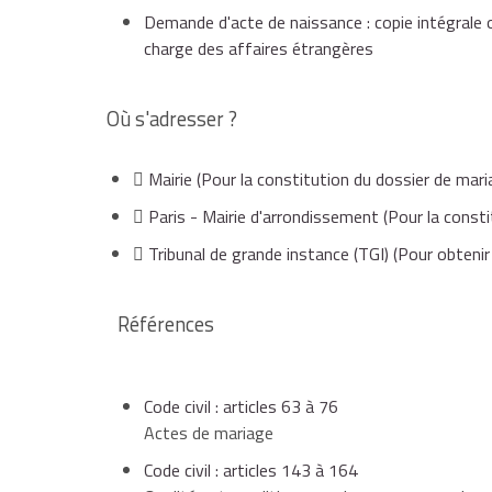
Dans les jours qui suivent, ils peuvent demander à
Demande d'acte de naissance : copie intégrale ou
charge des affaires étrangères
copie intégrale d'acte de naissance
:
Où s'adresser ?
de moins de 3 mois, si le service délivrant 
Mairie
(Pour la constitution du dossier de mari
Paris - Mairie d'arrondissement
(Pour la consti
de moins de 6 mois, si le service délivrant l
Tribunal de grande instance (TGI)
(Pour obtenir
Références
S'il est étranger, le futur époux doit fournir des 
ou au consulat).
Code civil : articles 63 à 76
Si un
contrat de mariage
est conclu, il faut fournir
Actes de mariage
Dans certaines situations familiales particulière
Code civil : articles 143 à 164
être demandées.