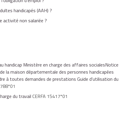
 l'obligation d'emploi ?
 adultes handicapés (AAH) ?
e activité non salariée ?
au handicap Ministère en charge des affaires socialesNotice
s de la maison départementale des personnes handicapées
dre à toutes demandes de prestations Guide d'utilisation du
3788*01
 charge du travail
CERFA 15417*01