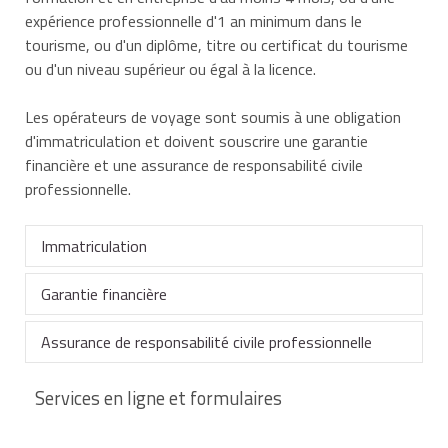
expérience professionnelle d'1 an minimum dans le
tourisme, ou d'un diplôme, titre ou certificat du tourisme
ou d'un niveau supérieur ou égal à la licence.
Les opérateurs de voyage sont soumis à une obligation
d'immatriculation et doivent souscrire une garantie
financière et une assurance de responsabilité civile
professionnelle.
Immatriculation
Garantie financière
Les opérateurs de voyage (à l'exception notamment
des associations à but non lucratif dont l'activité
Assurance de responsabilité civile professionnelle
principale n'est pas d'organiser des voyages) sont
La garantie financière délivrée par un seul garant est
tenus d'être immatriculés sur un registre public.
destinée à rembourser la totalité des fonds déposés
Services en ligne et formulaires
L'immatriculation doit être renouvelée tous les 3 ans.
par les clients au titre des forfaits et prestations
L'assurance de responsabilité civile professionnelle
touristiques et à couvrir les frais de rapatriement
vise à prendre en charge la réparation d'un dommage