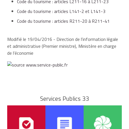
Code du tourisme : articles L211-16 à L211-23
Code du tourisme : articles L141-2 et L141-3
la
garantie financière
Le nom et l'adresse du garant doivent également
Code du tourisme : articles R211-20 à R211-41
figurer dans la correspondance, les documents
contractuels et le site internet de l'agence.
l'assurance de responsabilité civile professionnelle
Modifié le 19/04/2016 - Direction de l'information légale
et administrative (Premier ministre), Ministère en charge
de l'économie
En l'absence de réponse dans le mois,
l'immatriculation est considérée comme accordée.
Site internet :
http://registre-operateurs-de-
voyages.atout-france.fr/immatriculation/?
wicket:bookmarkablePage=:fr.atoutfrance.page.EspacePro
Services Publics 33
Atout France - Agence de développement touristique
de la France
Les formulaires concernant la licence d'agence de
voyages (cerfa n°10471*01, 10474*01, 10475*01