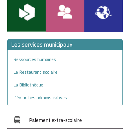
Pour opter pour ce versement, il faut s'adresser au
RSI (ou l'Urssaf s'il s'agit d'une activité libérale) :
Les services municipaux
lors de la déclaration d'activité (ou dans les 3 mois)
Ressources humaines
avec une application immédiate,
Le Restaurant scolaire
en cours d'activité, au plus tard le 31 décembre
La Bibliothèque
pour une application l'année suivante.
Démarches administratives
Voir
Quand déclarer son chiffre d'affaires en régime
micro-social ?
Paiement extra-scolaire