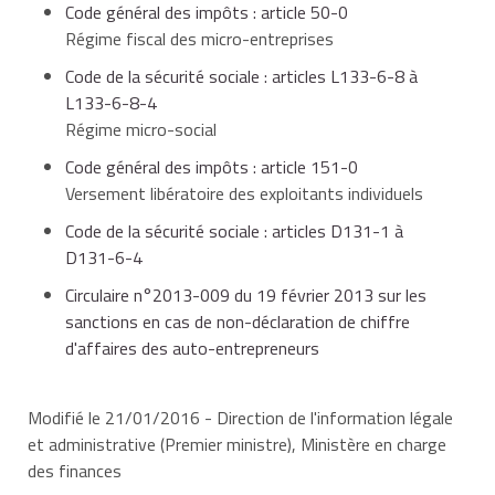
Code général des impôts : article 50-0
de déduire des charges du chiffre d'affaires, ni
À savoir
Régime fiscal des micro-entreprises
Revenu fiscal de
Revenu fiscal de
d'amortir de matériel.
référence de
référence de
Code de la sécurité sociale : articles L133-6-8 à
le versement forfaitaire ne comprend pas la
2013 pour une
2014 pour une
L133-6-8-4
contribution à la formation professionnelle
qui
application au
application au
Régime micro-social
er
er
s'ajoute aux cotisations sociales versées au titre du
1
janvier 2015
1
janvier 2016
Code général des impôts : article 151-0
régime micro-social.
Versement libératoire des exploitants individuels
Code de la sécurité sociale : articles D131-1 à
Personne
D131-6-4
seule (1
Circulaire n°2013-009 du 19 février 2013 sur les
part de
26 631 €
26 764 €
sanctions en cas de non-déclaration de chiffre
quotient
d'affaires des auto-entrepreneurs
familial)
Modifié le 21/01/2016 - Direction de l'information légale
et administrative (Premier ministre), Ministère en charge
Couple (2
des finances
parts de
53 262 €
53 528 €