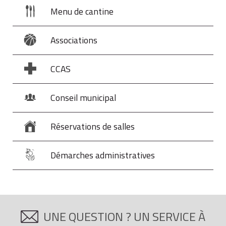
En cas d'option pour le prélèvement libératoire, vous
Menu de cantine
devez porter sur la
déclaration complémentaire de
revenu (n°2042-C Pro)
dans le cadre «auto-
Associations
entrepreneurs ayant opté pour le prélèvement
libératoire de l'impôt sur le revenu» le chiffre
d'affaires réalisé par votre auto-entreprise.
CCAS
Le montant du chiffre d'affaires ou des recettes est
Conseil municipal
intégré au revenu imposable du foyer et servira à
déterminer la tranche d'imposition du foyer fiscal.
Réservations de salles
Démarches administratives
UNE QUESTION ? UN SERVICE À