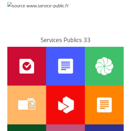
quotient
familial)
Couple
Services Publics 33
avec 1
enfant (2
66 578 €
66 910 €
parts + 1
demi-
part)
Couple
avec 2
enfants
79 893 €
80 292 €
(2 parts
+ 2 demi-
parts)