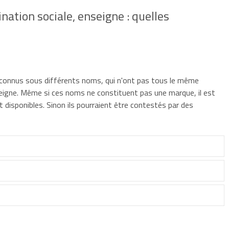
ation sociale, enseigne : quelles
 connus sous différents noms, qui n'ont pas tous le même
eigne. Même si ces noms ne constituent pas une marque, il est
ont disponibles. Sinon ils pourraient être contestés par des
le, tout terme librement choisi par les associés, qui souvent
nds de commerce ou l'activité de la société, et qui sert à
ciétés :
SARL
,
EURL
, SA, SAS,
SNC
, etc.