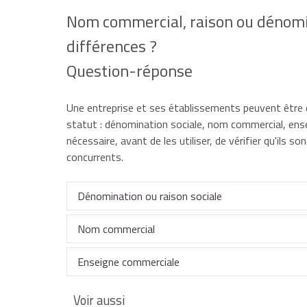
Nom commercial, raison ou dénomin
différences ?
Question-réponse
Une entreprise et ses établissements peuvent être
statut : dénomination sociale, nom commercial, ens
nécessaire, avant de les utiliser, de vérifier qu'ils s
concurrents.
Dénomination ou raison sociale
Nom commercial
Une société peut avoir, comme dénomination socia
fait référence à l'activité de l'entreprise.
Enseigne commerciale
Il s'agit du nom de l'entreprise qui identifie le fo
Elle est utilisée dans tous les autres types de so
l'immatriculation de l'entreprise.
Voir aussi