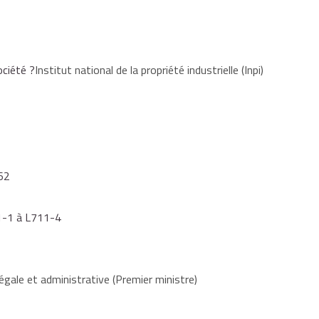
ociété ?
Institut national de la propriété industrielle (Inpi)
62
711-1 à L711-4
égale et administrative (Premier ministre)