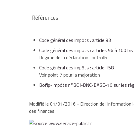
les sommes et indemnités versées aux arbitre
(correspondant à 14,5 % du plafond annuel de l
de la réalisation des éléments d'actif affectés
Références
professionnel,
les artistes et créateurs bénéficient d'un ab
Code général des impôts : article 93
imposable pendant les 5 premières années d'ac
des cessions de charges ou d'offices,
Code général des impôts : articles 96 à 100 bis
Régime de la déclaration contrôlée
les médecins conventionnés du secteur 1 releva
Code général des impôts : article 158
de la perception d'indemnités servies en contre
frais peuvent être déduits sur option sous fo
Voir point 7 pour la majoration
transfert d'une clientèle.
recettes brutes. Ces médecins bénéficient ég
Bofip-Impôts n°BOI-BNC-BASE-10 sur les règl
groupe III.
Les produits et charges se rapportant aux élément
Modifié le 01/01/2016 - Direction de l'information l
pas à prendre en compte. Les plus-values se rapp
des finances
patrimoine privé relèvent du régime d'imposition d
Le bénéfice est agrégé aux autres revenus catégori