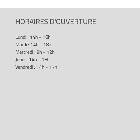
rofession libérale ou des charges et offices sont imputables
HORAIRES D'OUVERTURE
Lundi : 14h - 18h
cours de l'année d'imposition par les autres membres du foyer
Mardi : 14h - 18h
Mercredi : 9h - 12h
Jeudi : 14h - 18h
Vendredi : 14h - 17h
position et des 6 années suivantes.